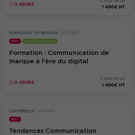
À PARTIR DE
2 JOURS
1 490€ HT
FORMATION
|
INTER-INTRA
|
Réf. 10862
BEST
SESSION GARANTIE
Formation : Communication de
marque à l'ère du digital
À PARTIR DE
2 JOURS
1 490€ HT
CONFÉRENCE
|
Réf. 10297
BEST
Tendances Communication