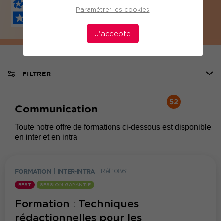
Paramétrer les cookies
J'accepte
FILTRER
52
Communication
Toute notre offre de formations ci-dessous est disponible
en inter et en intra
FORMATION
|
INTER-INTRA
|
Réf. 10861
BEST
SESSION GARANTIE
Formation : Techniques
rédactionnelles pour les