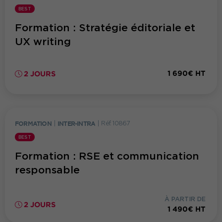
BEST
Formation : Stratégie éditoriale et
UX writing
1 690€ HT
2 JOURS
FORMATION
|
INTER-INTRA
|
Réf. 10867
BEST
Formation : RSE et communication
responsable
À PARTIR DE
2 JOURS
1 490€ HT