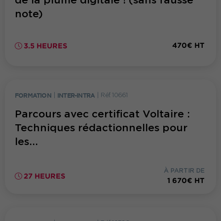
de la plume digitale ! (sans fausse
note)
470€ HT
3.5 HEURES
FORMATION
|
INTER-INTRA
|
Réf. 10661
Parcours avec certificat Voltaire :
Techniques rédactionnelles pour
les...
À PARTIR DE
27 HEURES
1 670€ HT