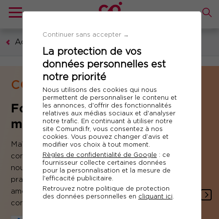
Continuer sans accepter →
Accueil
La protection de vos
données personnelles est
notre priorité
COMPÉTENCES MÉTIERS
Nous utilisons des cookies qui nous
permettent de personnaliser le contenu et
Formation Communication,
les annonces, d'offrir des fonctionnalités
relatives aux médias sociaux et d'analyser
marketing, digital
notre trafic. En continuant à utiliser notre
site Comundi.fr, vous consentez à nos
cookies. Vous pouvez changer d’avis et
Maîtriser les évolutions de votre éco-système,
modifier vos choix à tout moment.
Règles de confidentialité de Google
: ce
comprendre les attentes clients, exploiter les
fournisseur collecte certaines données
nouvelles technologies, vous inspirer des bonnes
pour la personnalisation et la mesure de
l'efficacité publicitaire.
pratiques... Autant d'enjeux indispensables pour
Retrouvez notre politique de protection
améliorer vos stratégies de marketing,
des données personnelles en
cliquant ici
.
communication, de vente et de relation client.