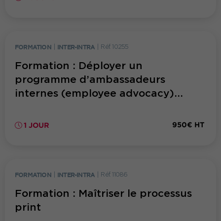
FORMATION
|
INTER-INTRA
|
Réf. 10255
Formation : Déployer un
programme d’ambassadeurs
internes (employee advocacy)...
950€ HT
1 JOUR
FORMATION
|
INTER-INTRA
|
Réf. 11086
Formation : Maîtriser le processus
print