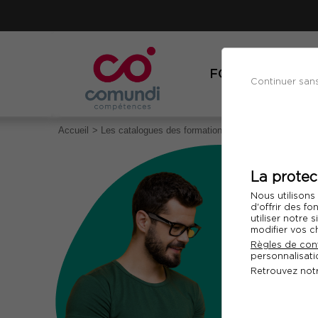
FORMATIONS
Continuer san
Accueil
Les catalogues des formations Comundi
La protec
Nous utilisons
d'offrir des fo
utiliser notre
modifier vos c
Règles de conf
personnalisatio
Retrouvez not