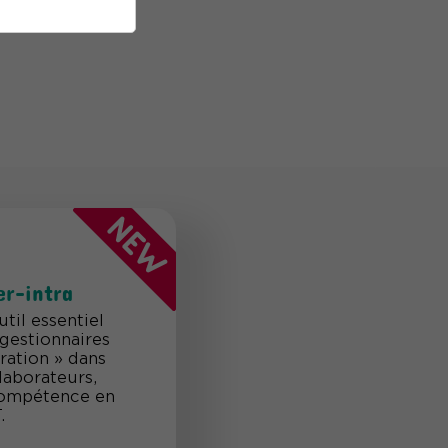
er-intra
til essentiel
gestionnaires
ration » dans
laborateurs,
compétence en
.