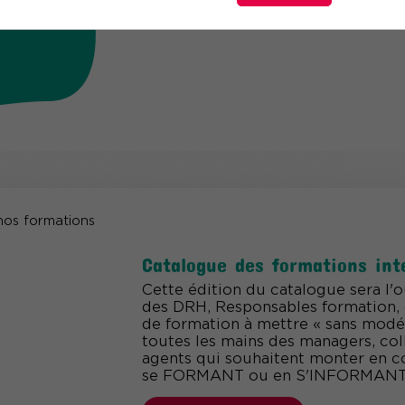
courrier.
Catalogue des formations int
Cette édition du catalogue sera l'ou
des DRH, Responsables formation, 
de formation à mettre « sans modé
toutes les mains des managers, col
agents qui souhaitent monter en 
se FORMANT ou en S'INFORMANT