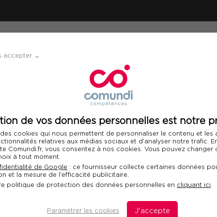
ÉVÈNEMENTS
SOLUTIONS
FINANCEMENT 
s accepter →
tion de vos données personnelles est notre pr
 des cookies qui nous permettent de personnaliser le contenu et les
nctionnalités relatives aux médias sociaux et d'analyser notre trafic. 
 site Comundi.fr, vous consentez à nos cookies. Vous pouvez changer d
Nos catalo
hoix à tout moment.
identialité de Google
: ce fournisseur collecte certaines données pou
n et la mesure de l'efficacité publicitaire.
Retrouvez sur cette pa
re politique de protection des données personnelles en
cliquant ici
.
mis à votre disposition
Paramétrer les cookies
J'accepte
Vous pouvez également