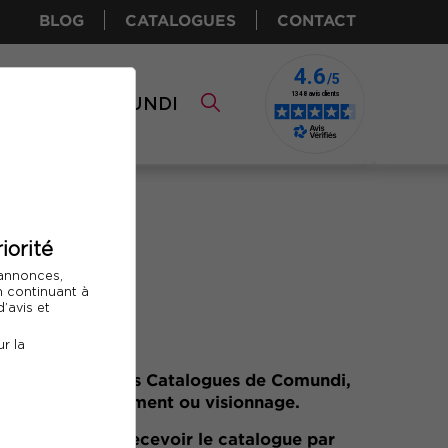
BLOG
CATALOGUES
CONTACT
I CPF
COMUNDI
iorité
 annonces,
En continuant à
’avis et
gues
r la
ge l’ensemble des Catalogues de Comundi,
 pour téléchargement ou visionnage.
 demander de recevoir le catalogue par