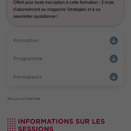
choisir le type de vidéo en rapport avec votre
Offert pour toute inscription à cette formation : 3 mois
identité de marque et d’accompagner les
d'abonnement au magazine Stratégies et à sa
différentes étapes du parcours client avec des
newsletter quotidienne !
contenus appropriés.
Offert pour toute inscription à cette formation : 3
mois d'abonnement au magazine Stratégies en
version numérique et à sa newsletter quotidienne
Formation
!
Vous pouvez suivre cette formation dans le
Programme
cadre d'un parcours certifiant éligible au CPF :
Développer l'activité commerciale par les
réseaux sociaux
Formateurs
Mis à jour le 11/06/2026
INFORMATIONS SUR LES
SESSIONS