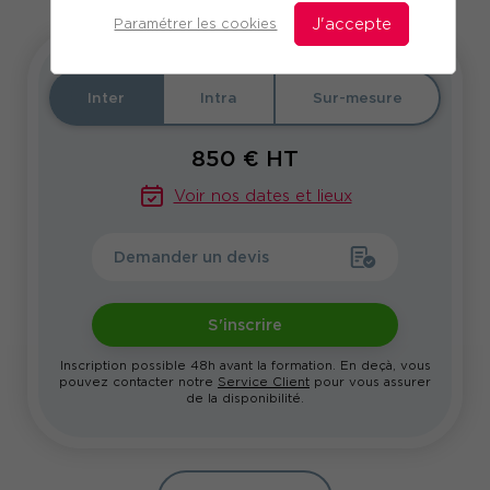
Paramétrer les cookies
J'accepte
Inter
Intra
Sur-mesure
850
€ HT
Voir nos dates et lieux
Demander un devis
S'inscrire
Inscription possible 48h avant la formation. En deçà, vous
pouvez contacter notre
Service Client
pour vous assurer
de la disponibilité.