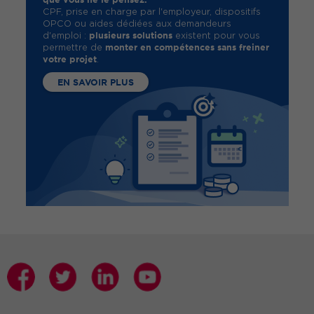
CPF, prise en charge par l'employeur, dispositifs
OPCO ou aides dédiées aux demandeurs
plusieurs solutions
d'emploi :
existent pour vous
monter en compétences sans freiner
permettre de
votre projet
.
EN SAVOIR PLUS