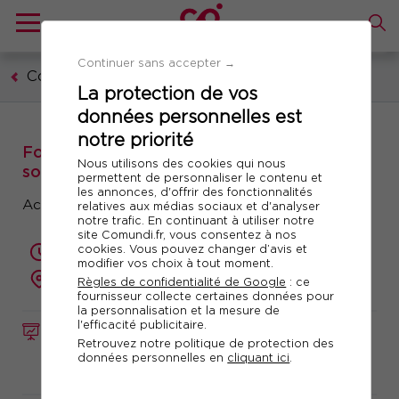
Continuer sans accepter →
Communication, marketing, digital
La protection de vos
données personnelles est
notre priorité
Formation : Intégrer la vidéo à sa stratégie
Nous utilisons des cookies qui nous
social média
permettent de personnaliser le contenu et
les annonces, d'offrir des fonctionnalités
Activez les leviers gagnants offerts par la vidéo
relatives aux médias sociaux et d'analyser
notre trafic. En continuant à utiliser notre
site Comundi.fr, vous consentez à nos
cookies. Vous pouvez changer d’avis et
1 jour (7 heures)
modifier vos choix à tout moment.
à distance
Règles de confidentialité de Google
: ce
fournisseur collecte certaines données pour
la personnalisation et la mesure de
l'efficacité publicitaire.
FORMATION
Réf. 10239
Retrouvez notre politique de protection des
données personnelles en
cliquant ici
.
Télécharger le programme