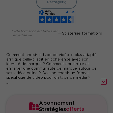
Partager
Cette formation est faite avec
l'expertise de
Comment choisir le type de vidéo le plus adapté
afin que celle-ci soit en cohérence avec son
identité de marque ? Comment construire et
engager une communauté de marque autour de
ses vidéos online ? Doit-on choisir un format
spécifique de vidéo pour un type de média ?
Cette formation dédiée à la stratégie de
...
contenus vidéo sur les réseaux sociaux
(Facebook, Instagram, YouTube et TikTok) vous
aidera à formaliser un plan d’action « Social
Vidéo Marketing ».
Abonnement
Elle vous apportera un panorama complet des
Stratégies
offerts
stratégies vidéos existantes et vous permettra de