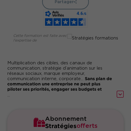
Partager
Cette formation est faite avec
l'expertise de
Multiplication des cibles, des canaux de
communication, stratégie d’animation sur les
réseaux sociaux, marque employeur,
Sans plan de
communication interne, corporate…
communication une entreprise ne peut plus
piloter ses priorités, engager ses budgets et
harmoniser ses messages.
...
Notre formation
à la conception d’un plan de
est faite pour tous ceux qui
communication
doivent piloter leur stratégie de communication à
Abonnement
destination de cibles plurielles sur des canaux
Stratégies
offerts
multiples
et maîtriser leur ligne budgétaire.