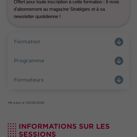
Offert pour toute inscription à cette formation : 6 mois
Offert pour toute inscription à cette formation :
d'abonnement au magazine Stratégies et à sa
6 mois d'abonnement au magazine Stratégies et
newsletter quotidienne !
à sa newsletter quotidienne !
Vous pouvez suivre cette formation dans le
cadre d'un parcours certifiant :
Plans de
communication avec certificat DiGiTT
Formation
Programme
Formateurs
Mis à jour le 09/06/2026
INFORMATIONS SUR LES
SESSIONS