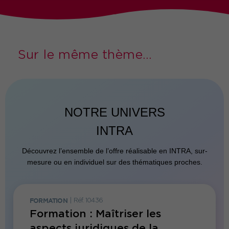
Sur le même thème...
NOTRE UNIVERS
INTRA
Découvrez l’ensemble de l’offre réalisable en INTRA, sur-
mesure ou en individuel sur des thématiques proches.
FORMATION
|
Réf. 10436
FORMATI
Formation : Maîtriser les
Forma
aspects juridiques de la
édito