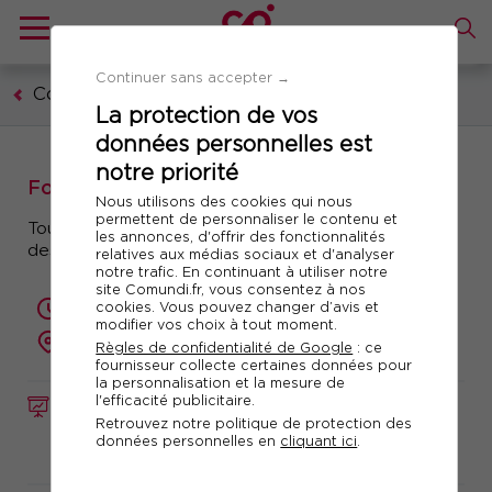
Continuer sans accepter →
Communication, marketing, digital
La protection de vos
données personnelles est
notre priorité
Formation : Plans de communication
Nous utilisons des cookies qui nous
permettent de personnaliser le contenu et
Toutes les étapes de la conception à la mesure
les annonces, d'offrir des fonctionnalités
des résultats
relatives aux médias sociaux et d'analyser
notre trafic. En continuant à utiliser notre
site Comundi.fr, vous consentez à nos
cookies. Vous pouvez changer d’avis et
2 jours (14 heures)
modifier vos choix à tout moment.
présentiel ou à distance
Règles de confidentialité de Google
: ce
fournisseur collecte certaines données pour
la personnalisation et la mesure de
l'efficacité publicitaire.
FORMATION
Réf. 10859
Retrouvez notre politique de protection des
données personnelles en
cliquant ici
.
Télécharger le programme