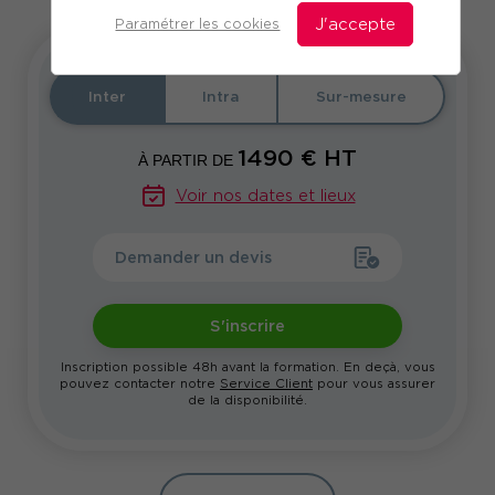
Paramétrer les cookies
J'accepte
Inter
Intra
Sur-mesure
1490
€ HT
À PARTIR DE
Voir nos dates et lieux
Demander un devis
S'inscrire
Inscription possible 48h avant la formation. En deçà, vous
pouvez contacter notre
Service Client
pour vous assurer
de la disponibilité.