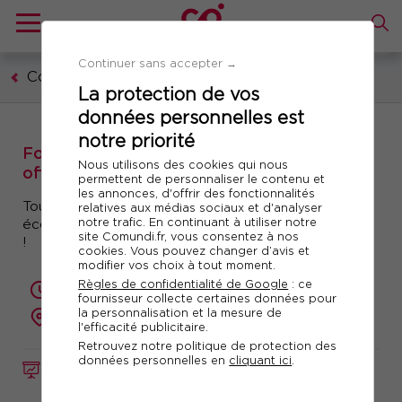
Continuer sans accepter →
Communication, marketing, digital
La protection de vos
données personnelles est
notre priorité
Formation : Evaluer l'impact sociétal d'une
Nous utilisons des cookies qui nous
offre de produits ou services
permettent de personnaliser le contenu et
les annonces, d'offrir des fonctionnalités
Toutes les clés pour analyser les impacts sociaux,
relatives aux médias sociaux et d'analyser
notre trafic. En continuant à utiliser notre
économiques et environnementaux de vos offres
site Comundi.fr, vous consentez à nos
!
cookies. Vous pouvez changer d’avis et
modifier vos choix à tout moment.
Règles de confidentialité de Google
: ce
1 jour (7 heures)
fournisseur collecte certaines données pour
la personnalisation et la mesure de
présentiel ou à distance
l'efficacité publicitaire.
Retrouvez notre politique de protection des
données personnelles en
cliquant ici
.
FORMATION
Réf. 12444