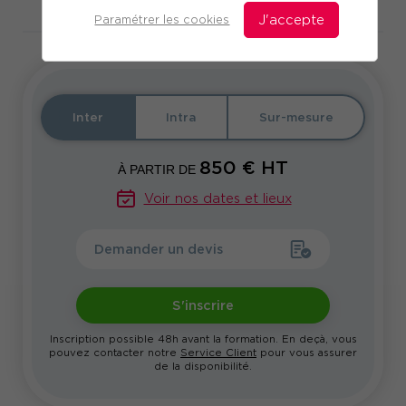
Télécharger le programme
Paramétrer les cookies
J'accepte
Inter
Intra
Sur-mesure
850
€ HT
À PARTIR DE
Voir nos dates et lieux
Demander un devis
S'inscrire
Inscription possible 48h avant la formation. En deçà, vous
pouvez contacter notre
Service Client
pour vous assurer
de la disponibilité.