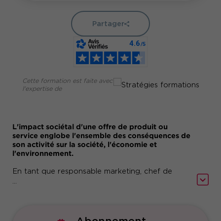
Partager
Cette formation est faite avec
l'expertise de
L'impact sociétal d'une offre de produit ou
service englobe l'ensemble des conséquences de
son activité sur la société, l'économie et
l'environnement.
En tant que responsable marketing, chef de
marché ou chef de produit, vous devez
...
comprendre ce que l’on entend par "impact
sociétal" et ses enjeux, apprendre à identifier les
impacts à la fois positifs et négatifs de votre
offre de produits ou de services, savoir définir