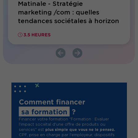
Matinale - Stratégie
Forma
marketing /com : quelles
perf
tendances sociétales à horizon
2030 ?
3.5 HEURES
2 JO
Comment financer
sa formation
?
Financer votre formation "Formation : Evaluer
l'impact sociétal d'une offre de produits ou
plus simple que vous ne le pensez.
services" est
CPF, prise en charge par l'employeur, dispositifs