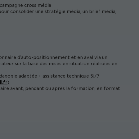
e campagne cross média
 pour consolider une stratégie média, un brief média,
onnaire d’auto-positionnement et en aval via un
ateur sur la base des mises en situation réalisées en
édagogie adaptée + assistance technique 5j/7
i.fr
)
iaire avant, pendant ou après la formation, en format