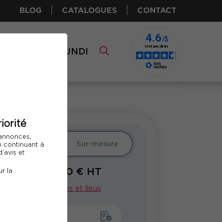
BLOG
CATALOGUES
CONTACT
I CPF
COMUNDI
iorité
 annonces,
er
Intra
Sur-mesure
En continuant à
’avis et
1490
€ HT
r la
À PARTIR DE
Voir nos dates et lieux
emander un devis