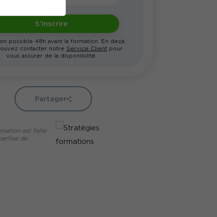
S'inscrire
ion possible 48h avant la formation. En deçà,
ouvez contacter notre
Service Client
pour
vous assurer de la disponibilité.
Partager
mation est faite
pertise de