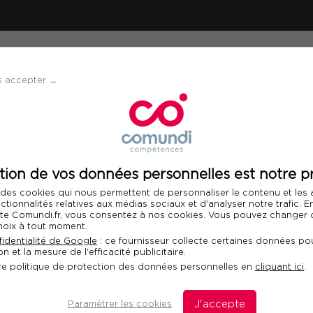
ÉVÈNEMENTS
SOLUTIONS
FINANCEMENT 
s accepter →
atégie média, achat d'espace, bilan de campagne
tion de vos données personnelles est notre pr
Télécharger le programme
 des cookies qui nous permettent de personnaliser le contenu et les
Int
nctionnalités relatives aux médias sociaux et d'analyser notre trafic. 
 site Comundi.fr, vous consentez à nos cookies. Vous pouvez changer d
hoix à tout moment.
ie média, achat
identialité de Google
: ce fournisseur collecte certaines données pou
n et la mesure de l'efficacité publicitaire.
 campagne
re politique de protection des données personnelles en
cliquant ici
.
: les clés pour acquérir les
Paramétrer les cookies
J'accepte
D