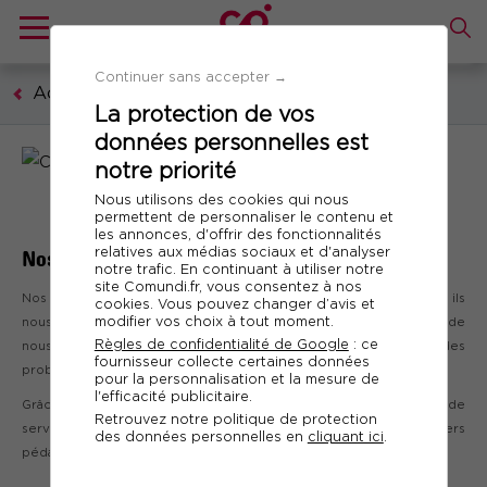
Continuer sans accepter →
Accueil
La protection de vos
données personnelles est
notre priorité
Nous utilisons des cookies qui nous
permettent de personnaliser le contenu et
les annonces, d'offrir des fonctionnalités
relatives aux médias sociaux et d'analyser
Nos partenaires
notre trafic. En continuant à utiliser notre
site Comundi.fr, vous consentez à nos
Nos partenaires sont essentiels pour notre activité de formation : ils
cookies. Vous pouvez changer d’avis et
modifier vos choix à tout moment.
nous permettent de mieux comprendre un secteur d'activité, de
Règles de confidentialité de Google
: ce
nous faire bénéficier de leur expérience et de nous imprégner des
fournisseur collecte certaines données
problématiques de certains secteurs d'activités.
pour la personnalisation et la mesure de
l'efficacité publicitaire.
Grâce à nos partenaires, vous pouvez également bénéficier de
Retrouvez notre politique de protection
services à des tarifs privilégiés (abonnements, dossiers
des données personnelles en
cliquant ici
.
pédagogiques…)