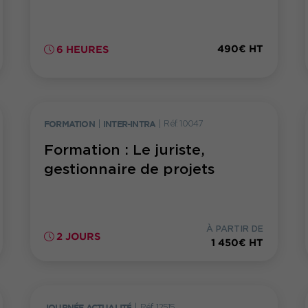
490€ HT
6 HEURES
FORMATION
|
INTER-INTRA
|
Réf. 10047
Formation : Le juriste,
gestionnaire de projets
À PARTIR DE
2 JOURS
1 450€ HT
JOURNÉE ACTUALITÉ
|
Réf. 12515