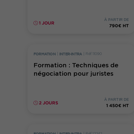
À PARTIR DE
1 JOUR
790€ HT
FORMATION
|
INTER-INTRA
|
Réf. 11090
Formation : Techniques de
négociation pour juristes
À PARTIR DE
2 JOURS
1 450€ HT
FORMATION
|
INTER-INTRA
|
Réf. 12242