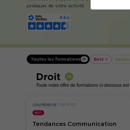
juridiques de votre activité.
Toutes les formations
Best
Sessio
25
2
Droit
25
Toute notre offre de formations ci-dessous est 
CONFÉRENCE
|
Réf. 10297
BEST
Tendances Communication