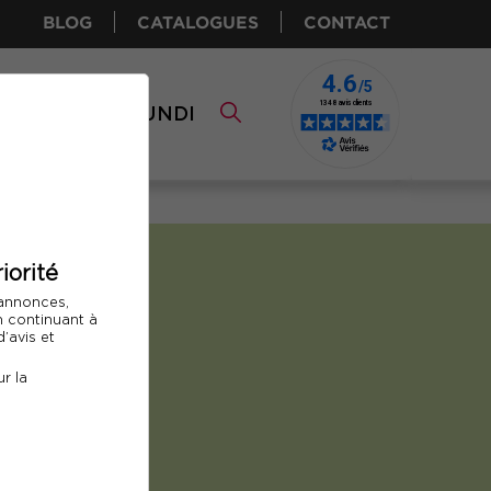
BLOG
CATALOGUES
CONTACT
I CPF
COMUNDI
iorité
 annonces,
En continuant à
’avis et
r la