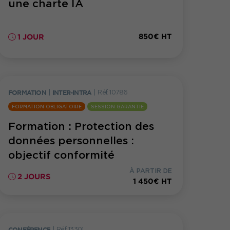
une charte IA
850€ HT
1 JOUR
FORMATION
|
INTER-INTRA
|
Réf. 10786
FORMATION OBLIGATOIRE
SESSION GARANTIE
Formation : Protection des
données personnelles :
objectif conformité
À PARTIR DE
2 JOURS
1 450€ HT
CONFÉRENCE
|
Réf. 13301