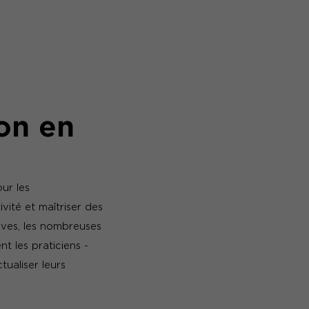
on en
ur les
vité et maîtriser des
tives, les nombreuses
nt les praticiens -
tualiser leurs