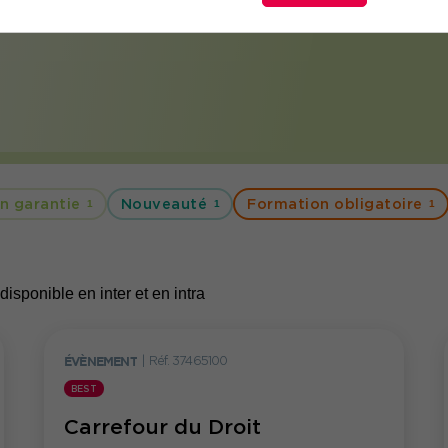
n garantie
Nouveauté
Formation obligatoire
1
1
1
disponible en inter et en intra
ÉVÈNEMENT
|
Réf. 37465100
BEST
Carrefour du Droit