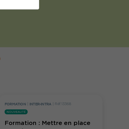
FORMATION
|
INTER-INTRA
|
Réf. 13368
NOUVEAUTÉ
Formation : Mettre en place