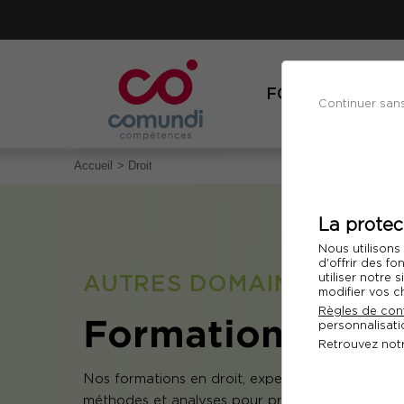
FORMATIONS
Continuer san
Accueil
Droit
La protec
Nous utilisons
d'offrir des fo
AUTRES DOMAINES
utiliser notre
modifier vos c
Règles de conf
Formation Droit
personnalisatio
Retrouvez not
Nos formations en droit, expertise juridique, ges
méthodes et analyses pour progresser dans votr