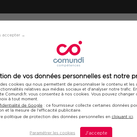
ÉVÈNEMENTS
SOLUTIONS
FINANCEMENT 
s accepter →
tion de vos données personnelles est notre pr
 des cookies qui nous permettent de personnaliser le contenu et les
nctionnalités relatives aux médias sociaux et d'analyser notre trafic. 
 site Comundi.fr, vous consentez à nos cookies. Vous pouvez changer d
hoix à tout moment.
identialité de Google
: ce fournisseur collecte certaines données pou
n et la mesure de l'efficacité publicitaire.
re politique de protection des données personnelles en
cliquant ici
.
tion, comptabilité et finance vous donnent les outils,
Paramétrer les cookies
J'accepte
e métier et comprendre les enjeux financiers et