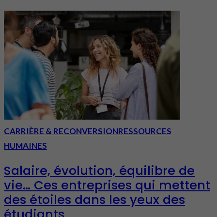
CARRIÈRE & RECONVERSION
RESSOURCES
HUMAINES
Salaire, évolution, équilibre de
vie… Ces entreprises qui mettent
des étoiles dans les yeux des
étudiants