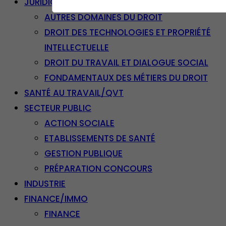
JURIDIQUE
AUTRES DOMAINES DU DROIT
DROIT DES TECHNOLOGIES ET PROPRIÉTÉ
INTELLECTUELLE
DROIT DU TRAVAIL ET DIALOGUE SOCIAL
FONDAMENTAUX DES MÉTIERS DU DROIT
SANTÉ AU TRAVAIL/QVT
SECTEUR PUBLIC
ACTION SOCIALE
ETABLISSEMENTS DE SANTÉ
GESTION PUBLIQUE
PRÉPARATION CONCOURS
INDUSTRIE
FINANCE/IMMO
FINANCE