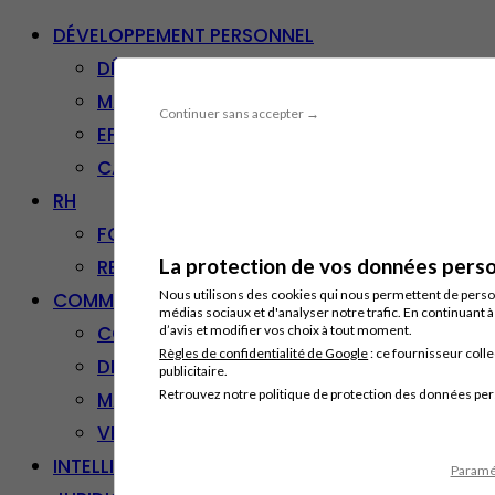
DÉVELOPPEMENT PERSONNEL
DÉVELOPPEMENT PERSONNEL
MANAGEMENT
Continuer sans accepter →
EFFICACITÉ PROFESSIONNELLE
CARRIÈRE & RECONVERSION
RH
FORMATION PROFESSIONNELLE
La protection de vos données person
RESSOURCES HUMAINES
Nous utilisons des cookies qui nous permettent de personn
COMMUNICATION/DIGITAL
médias sociaux et d'analyser notre trafic. En continuant 
COMMUNICATION
d’avis et modifier vos choix à tout moment.
Règles de confidentialité de Google
: ce fournisseur colle
DIGITAL
publicitaire.
Retrouvez notre politique de protection des données pe
MARKETING
VENTE – RELATION CLIENT
INTELLIGENCE ARTIFICIELLE
Paramét