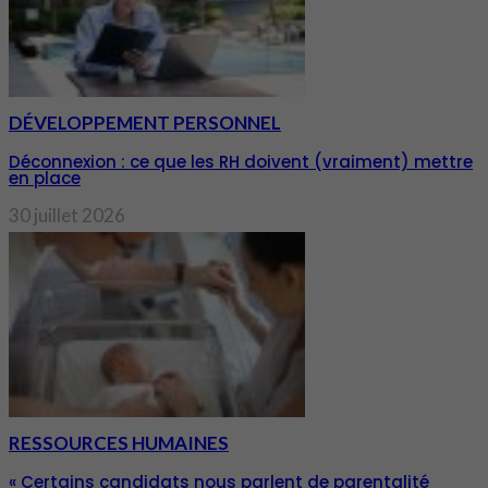
DÉVELOPPEMENT PERSONNEL
Déconnexion : ce que les RH doivent (vraiment) mettre
en place
30 juillet 2026
RESSOURCES HUMAINES
« Certains candidats nous parlent de parentalité