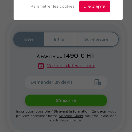
Télécharger le programme
Paramétrer les cookies
J'accepte
Inter
Intra
Sur-mesure
1490
€ HT
À PARTIR DE
Voir nos dates et lieux
Demander un devis
S'inscrire
Inscription possible 48h avant la formation. En deçà, vous
pouvez contacter notre
Service Client
pour vous assurer
de la disponibilité.