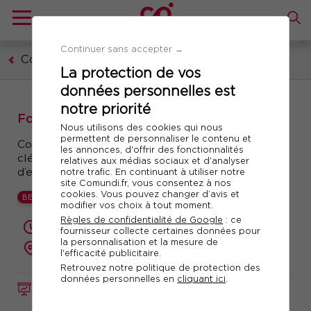
Continuer sans accepter →
Communication, marketing, digital
La protection de vos
données personnelles est
notre priorité
Formation : Brand content
Nous utilisons des cookies qui nous
permettent de personnaliser le contenu et
Construire une stratégie de contenu : toutes les
les annonces, d'offrir des fonctionnalités
clés pour diffuser du contenu sur la valeur
relatives aux médias sociaux et d'analyser
d’entreprise
notre trafic. En continuant à utiliser notre
site Comundi.fr, vous consentez à nos
cookies. Vous pouvez changer d’avis et
BEST
modifier vos choix à tout moment.
Règles de confidentialité de Google
: ce
2 jours (14 heures)
fournisseur collecte certaines données pour
la personnalisation et la mesure de
présentiel ou à distance
l'efficacité publicitaire.
Retrouvez notre politique de protection des
données personnelles en
cliquant ici
.
FORMATION
Réf. 10983