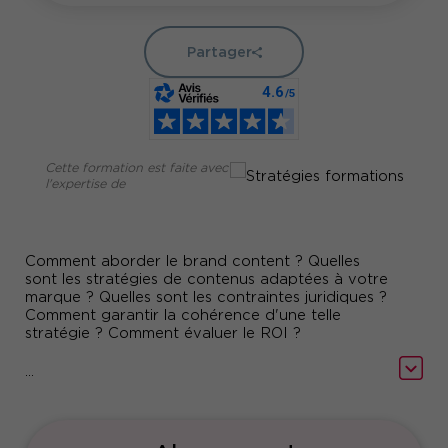
Partager
Cette formation est faite avec
l'expertise de
Comment aborder le brand content ? Quelles
sont les stratégies de contenus adaptées à votre
marque ? Quelles sont les contraintes juridiques ?
Comment garantir la cohérence d'une telle
stratégie ? Comment évaluer le ROI ?
Le brand content offre aux marques un nouveau
...
moyen de communiquer avec leurs publics en
leurs permettant de diffuser non seulement un
message mais un contenu à part entière.
Consumers magazines, contenus web,