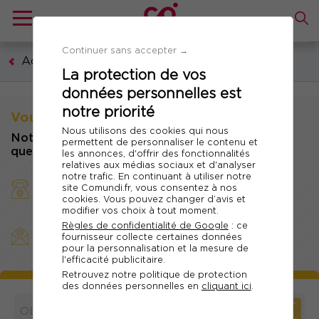
Continuer sans accepter →
Accueil
La protection de vos
données personnelles est
notre priorité
Vous souhaitez nous contacter ?
Nous utilisons des cookies qui nous
Notre service client répond à toutes vos
permettent de personnaliser le contenu et
questions
les annonces, d'offrir des fonctionnalités
relatives aux médias sociaux et d'analyser
notre trafic. En continuant à utiliser notre
téléphone
8h30 à
Par
du lundi au vendredi de
site Comundi.fr, vous consentez à nos
12h30
13h30 à 18h
et de
au 01 84 03 04 63
cookies. Vous pouvez changer d’avis et
modifier vos choix à tout moment.
Règles de confidentialité de Google
: ce
complétant le formulaire
Par e-mail en
suivant
fournisseur collecte certaines données
pour la personnalisation et la mesure de
l'efficacité publicitaire.
Retrouvez notre politique de protection
des données personnelles en
cliquant ici
.
*
Champs