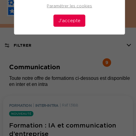
Paramétrer les cookies
J'accepte
FILTRER
9
Communication
Toute notre offre de formations ci-dessous est disponible
en inter et en intra
FORMATION
|
INTER-INTRA
|
Réf. 13188
NOUVEAUTÉ
Formation : IA et communication
d’entreprise