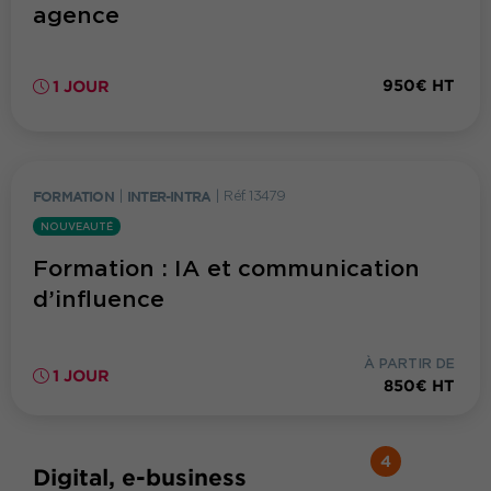
agence
950€ HT
1 JOUR
FORMATION
|
INTER-INTRA
|
Réf. 13479
NOUVEAUTÉ
Formation : IA et communication
d’influence
À PARTIR DE
1 JOUR
850€ HT
4
Digital, e-business