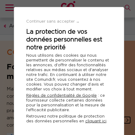
Continuer sans accepter →
Accueil
La protection de vos
données personnelles est
notre priorité
COMPÉTENCES MÉTIERS
Nous utilisons des cookies qui nous
permettent de personnaliser le contenu et
Formation Communication,
les annonces, d'offrir des fonctionnalités
relatives aux médias sociaux et d'analyser
marketing, digital
notre trafic. En continuant à utiliser notre
site Comundi.fr, vous consentez à nos
cookies. Vous pouvez changer d’avis et
Maîtriser les évolutions de votre éco-système,
modifier vos choix à tout moment.
Règles de confidentialité de Google
: ce
comprendre les attentes clients, exploiter les
fournisseur collecte certaines données
nouvelles technologies, vous inspirer des bonnes
pour la personnalisation et la mesure de
l'efficacité publicitaire.
pratiques... Autant d'enjeux indispensables pour
Retrouvez notre politique de protection
améliorer vos stratégies de marketing,
des données personnelles en
cliquant ici
.
communication, de vente et de relation client.