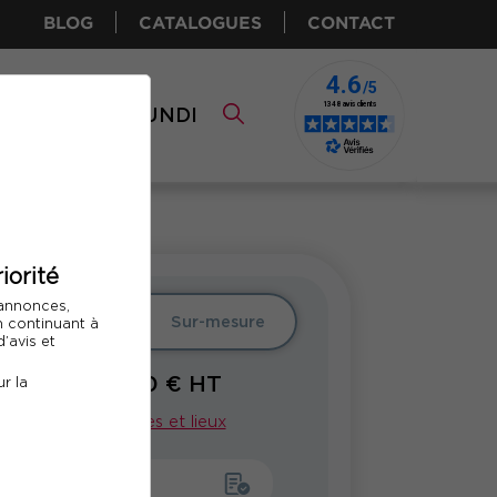
BLOG
CATALOGUES
CONTACT
I CPF
COMUNDI
iorité
 annonces,
er
Intra
Sur-mesure
En continuant à
’avis et
850
€ HT
r la
À PARTIR DE
Voir nos dates et lieux
emander un devis