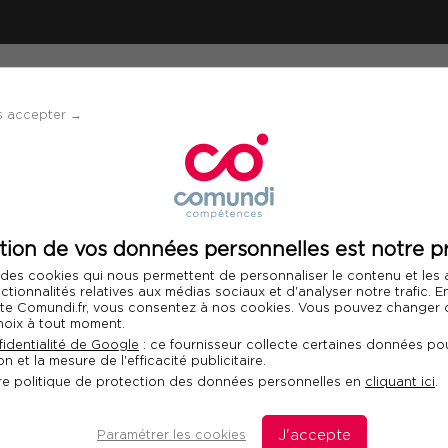
ÉVÈNEMENTS
SOLUTIONS
FINANCEMENT 
s accepter →
elopper une communication digitale efficace
tion de vos données personnelles est notre pr
Télécharger le programme
 des cookies qui nous permettent de personnaliser le contenu et les
Int
nctionnalités relatives aux médias sociaux et d'analyser notre trafic. 
 site Comundi.fr, vous consentez à nos cookies. Vous pouvez changer d
hoix à tout moment.
pper une
identialité de Google
: ce fournisseur collecte certaines données pou
n et la mesure de l'efficacité publicitaire.
ale efficace
re politique de protection des données personnelles en
cliquant ici
.
 d'une stratégie de
Paramétrer les cookies
J'accepte
D