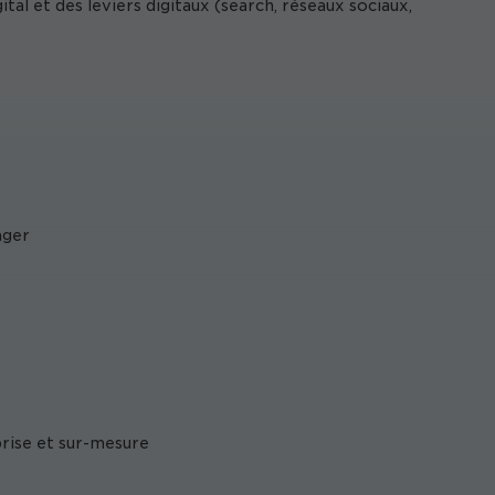
al et des leviers digitaux (search, réseaux sociaux,
ager
prise et sur-mesure