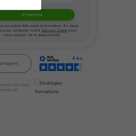
S'inscrire
ion possible 48h avant la formation. En deçà,
ouvez contacter notre
Service Client
pour
vous assurer de la disponibilité.
artager
mation est faite
pertise de