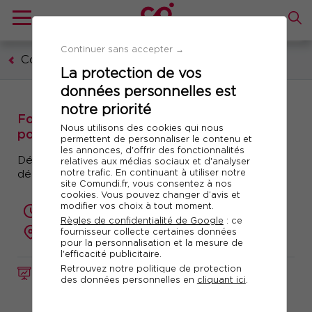
Continuer sans accepter →
Communication, marketing, digital
La protection de vos
données personnelles est
notre priorité
Formation : Exploitez Tiktok et Tiktok ads
Nous utilisons des cookies qui nous
pour votre image de marque
permettent de personnaliser le contenu et
les annonces, d'offrir des fonctionnalités
Développer l’influence de sa marque et se
relatives aux médias sociaux et d'analyser
notre trafic. En continuant à utiliser notre
démarquer grâce à ce réseau social puissant
site Comundi.fr, vous consentez à nos
cookies. Vous pouvez changer d’avis et
modifier vos choix à tout moment.
2 jours (14 heures)
Règles de confidentialité de Google
: ce
fournisseur collecte certaines données
présentiel ou à distance
pour la personnalisation et la mesure de
l'efficacité publicitaire.
Retrouvez notre politique de protection
FORMATION
Réf. 10735
des données personnelles en
cliquant ici
.
Télécharger le programme