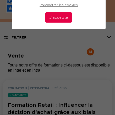
Paramétrer les cookies
J'accepte
FILTRER
14
Vente
Toute notre offre de formations ci-dessous est disponible
en inter et en intra
FORMATION
|
INTER-INTRA
|
Réf. 13295
NOUVEAUTÉ
Formation Retail : Influencer la
décision d’achat grâce aux biais