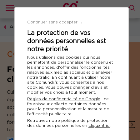
Continuer sans accepter →
Accueil
La protection de vos
données personnelles est
notre priorité
COMPÉTENCES MÉTIERS
Nous utilisons des cookies qui nous
permettent de personnaliser le contenu et
Formation Vente et relation
les annonces, d'offrir des fonctionnalités
relatives aux médias sociaux et d'analyser
client
notre trafic. En continuant à utiliser notre
site Comundi.fr, vous consentez à nos
cookies. Vous pouvez changer d’avis et
Cultiver durablement la relation client, mener ses
modifier vos choix à tout moment.
Règles de confidentialité de Google
: ce
équipes de ventes à se dépasser... Pour vous
fournisseur collecte certaines données
accompagner dans la professionnalisation de vos
pour la personnalisation et la mesure de
l'efficacité publicitaire.
collaborateurs, Comundi a élaboré une gamme de
Retrouvez notre politique de protection
formations qui donneront plus de puissance à vos
des données personnelles en
cliquant ici
.
techniques de vente et de relation client