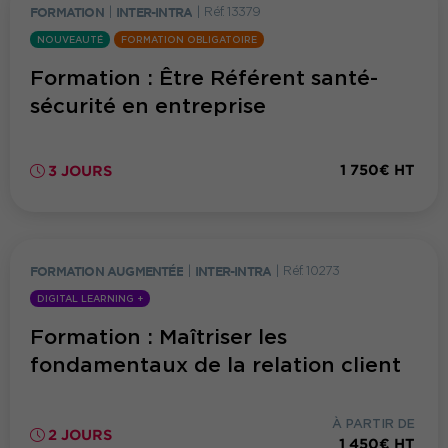
FORMATION
|
INTER-INTRA
|
Réf. 13379
NOUVEAUTÉ
FORMATION OBLIGATOIRE
Formation : Être Référent santé-
sécurité en entreprise
1 750€ HT
3 JOURS
FORMATION AUGMENTÉE
|
INTER-INTRA
|
Réf. 10273
DIGITAL LEARNING +
Formation : Maîtriser les
fondamentaux de la relation client
À PARTIR DE
2 JOURS
1 450€ HT