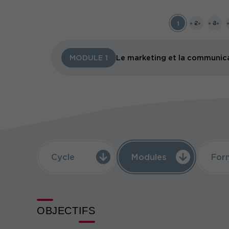
faire preuve d’agilité, vous devez plus que jamais 
numérique, comprendre les leviers digitaux, les opport
langage et les métiers d'experts plus spécialisés, 
1
2
3
route pour déployer votre stratégie de marketing 
une logique omnicanale, et en mesurer les résultat
À travers cette formation certifiante en marketing 
Le marketing et la communicat
MODULE 1
- toute la matière nécessaire à la bonne maîtrise de
- les méthodologies essentielles à la bonne intégr
technologies du Web3 dans votre contexte straté
Le partenariat qui lie Comundi, Stratégies Formati
donne la garantie d'une formation en marketing dig
officielle de votre expertise en conception de strat
PS : Possibilité de suivre les modules en présentiel 
conseillère clientèle en amont)
Cycle
Modules
For
OBJECTIFS