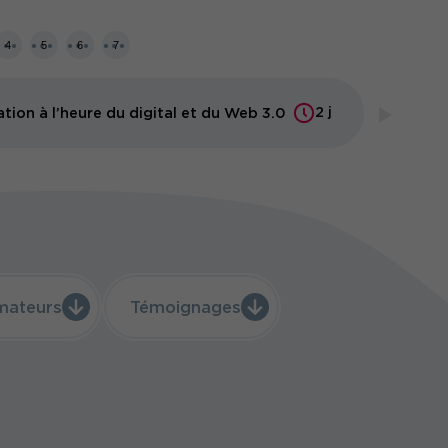
vous professionnaliser
, évaluer votre maturité
unités offertes par l'intelligence artificielle, le
adopter une méthodologie et bâtir une feuille de
4
5
6
7
et communication sur les canaux digitaux, dans
s grâce à des KPIs.
digital, nous souhaitons vous apporter :
2 j
ion à l’heure du digital et du Web 3.0
MOD
s leviers et techniques du marketing digital
ation des médias numériques et des nouvelles
gique
ons et l'Université Paris Dauphine-PSL vous
ital de très haut niveau et d'une reconnaissance
égie digitale.
à Paris ou à distance (à valider avec votre
mateurs
Témoignages