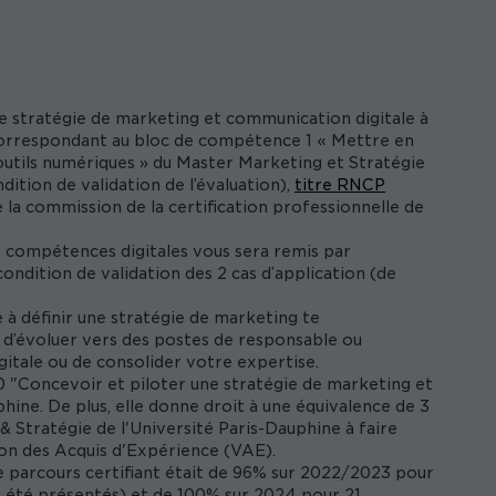
ne stratégie de marketing et communication digitale à
on correspondant au bloc de compétence 1 « Mettre en
outils numériques » du Master Marketing et Stratégie
dition de validation de l’évaluation),
titre RNCP
e la commission de la certification professionnelle de
os compétences digitales vous sera remis par
ondition de validation des 2 cas d’application (de
 à définir une stratégie de marketing te
 d’évoluer vers des postes de responsable ou
itale ou de consolider votre expertise.
0 "Concevoir et piloter une stratégie de marketing et
ine. De plus, elle donne droit à une équivalence de 3
 Stratégie de l'Université Paris-Dauphine à faire
tion des Acquis d'Expérience (VAE).
ce parcours certifiant était de 96% sur 2022/2023 pour
t été présentés) et de 100% sur 2024 pour 21