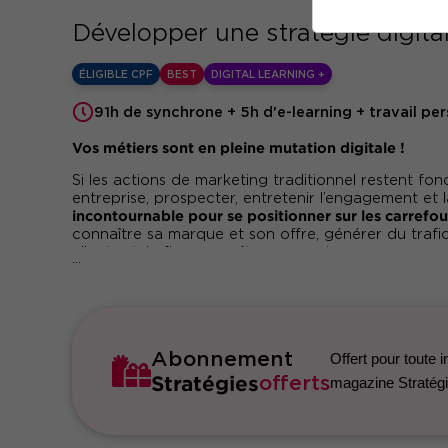
Développer une stratégie digital
ÉLIGIBLE CPF
BEST
DIGITAL LEARNING +
91h de synchrone + 5h d'e-learning + travail per
Vos métiers sont en pleine mutation digitale !
Si les actions de marketing traditionnel restent fo
entreprise, prospecter, entretenir l’engagement et la
incontournable pour se positionner sur les carrefou
connaître sa marque et son offre, générer du trafi
clients et, in fine, accroître ses ventes.
...
En tant que professionnels du marketing et de la 
inévitablement vers le digital :
accélérer l'acquisiti
en exploitant le SEA, le marketing automation, les
formats presse et aux réseaux sociaux, automatise
Abonnement
Offert pour toute 
d'IA générative, refondre vos sites et applications p
design et SEO friendly, concevoir des expériences h
Stratégies
offerts
magazine Stratégie
données d'usage de vos consommateurs/usagers, ..
Pour digitaliser vos pratiques, vous adapter rapid