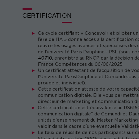
CERTIFICATION
Ce cycle certifiant « Concevoir et piloter u
l’ère de l’IA » donne accès à la certificati
œuvre les usages avancés et spécialisés des 
de l’université Paris Dauphine - PSL (sous con
40710
, enregistré au RNCP par la décision d
France Compétences du 06/06/2025.
Un certificat attestant de l’acquisition de v
l’Université ParisDauphine et Comundi sous c
groupe et individuel).
Cette certification atteste de votre capacité
communication digitale. Elle vous permettra
directeur de marketing et communication dig
Cette certification est équivalente au RS615
communication digitale" de Comundi et Dauph
unités d'enseignement du Master Marketing &
valoir dans le cadre d'une éventuelle Valida
Le taux de réussite de nos participants sur 
51 candidats évalués (100% des candidats on