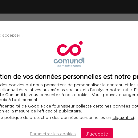
ÉVÈNEMENTS
SOLUTIONS
FINANCEMENT 
s accepter →
 : Concevoir et piloter une stratégie de marketing et communication digitale à l'
En parte
tion de vos données personnelles est notre pr
Télécharger le programme
 des cookies qui nous permettent de personnaliser le contenu et les
nctionnalités relatives aux médias sociaux et d'analyser notre trafic. 
 site Comundi.fr, vous consentez à nos cookies. Vous pouvez changer d
hoix à tout moment.
oncevoir et piloter
Int
identialité de Google
: ce fournisseur collecte certaines données pou
n et la mesure de l'efficacité publicitaire.
rketing et
re politique de protection des données personnelles en
cliquant ici
.
le à l'ère de l'IA
Paramétrer les cookies
J'accepte