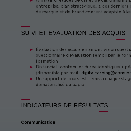
À partir d' études de cas et de cas transmis 
entreprise, plan stratégique…), ces dernier
de marque et de brand content adaptée à leu
SUIVI ET ÉVALUATION DES ACQUIS
Évaluation des acquis en amont via un questi
questionnaire d’évaluation rempli par le form
formation
Distanciel : contenu et durée identiques + p
(disponible par mail :
digitalearning@comund
Un support de cours est remis à chaque stag
dématérialisé ou papier
INDICATEURS DE RÉSULTATS
Communication