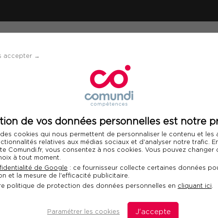
ÉVÈNEMENTS
SOLUTIONS
FINANCEMENT 
s accepter →
munication de marque à l'ère du digital
tion de vos données personnelles est notre pr
Télécharger le programme
 des cookies qui nous permettent de personnaliser le contenu et les
Int
nctionnalités relatives aux médias sociaux et d'analyser notre trafic. 
 site Comundi.fr, vous consentez à nos cookies. Vous pouvez changer d
hoix à tout moment.
nication de marque
identialité de Google
: ce fournisseur collecte certaines données pou
n et la mesure de l'efficacité publicitaire.
re politique de protection des données personnelles en
cliquant ici
.
éputation, identité visuelle,
Paramétrer les cookies
J'accepte
D