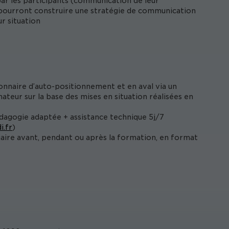
par les participants (communication de leur
s pourront construire une stratégie de communication
r situation
onnaire d’auto-positionnement et en aval via un
ateur sur la base des mises en situation réalisées en
édagogie adaptée + assistance technique 5j/7
i.fr
)
iaire avant, pendant ou après la formation, en format