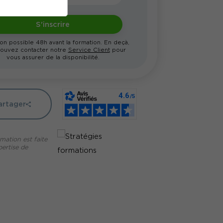
S'inscrire
ion possible 48h avant la formation. En deçà,
ouvez contacter notre
Service Client
pour
vous assurer de la disponibilité.
artager
mation est faite
pertise de