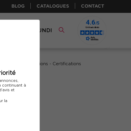
BLOG
CATALOGUES
CONTACT
I CPF
COMUNDI
iorité
 annonces,
En continuant à
’avis et
r la