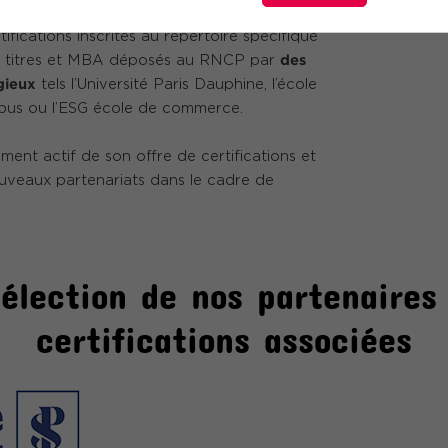
ifications inscrites au répertoire spécifique
des
 titres et MBA déposés au RNCP par
igieux
tels l’Université Paris Dauphine, l’école
pus ou l’ESG école de commerce.
nt actif de son offre de certifications et
uveaux partenariats dans le cadre de
élection de nos partenaires 
certifications associées