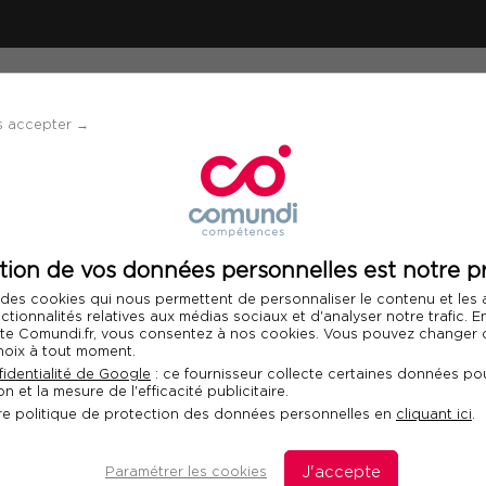
ÉVÈNEMENTS
SOLUTIONS
FINANCEMENT 
s accepter →
tion de vos données personnelles est notre pr
s
 des cookies qui nous permettent de personnaliser le contenu et les
nctionnalités relatives aux médias sociaux et d'analyser notre trafic. 
 site Comundi.fr, vous consentez à nos cookies. Vous pouvez changer d
compétences, reconnaissance et
hoix à tout moment.
demandeurs d’emploi, Comundi vous propose
identialité de Google
: ce fournisseur collecte certaines données pou
n et la mesure de l'efficacité publicitaire.
nant à une certification reconnue
sur des
re politique de protection des données personnelles en
cliquant ici
.
gement, efficacité professionnelle,
xpertise métier (RH, formation, marketing
Paramétrer les cookies
J'accepte
, …).