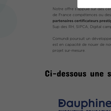
Notre offre s’appuie sur des cert
de France compétences ou des
partenaires certificateurs prest
Sup des RH, SIPCA, Digital cam
Comundi poursuit un développeme
est en capacité de nouer de no
projet sur-mesure.
Ci-dessous une s