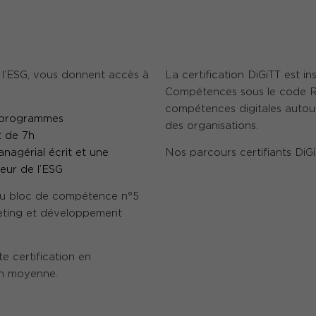
l’ESG, vous donnent accès à
La certification DiGiTT est i
Compétences sous le code RS
compétences digitales autour
 programmes
des organisations.
t de 7h
nagérial écrit et une
Nos parcours certifiants DiG
eur de l’ESG
du bloc de compétence n°5
eting et développement
e certification en
n moyenne.