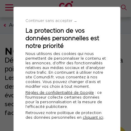
Continuer sans accepter →
Accueil
La protection de vos
données personnelles est
notre priorité
NOS
ÉVÈNEMENTS
Nous utilisons des cookies qui nous
permettent de personnaliser le contenu et
Décryptez les tendances et restez à la
les annonces, d'offrir des fonctionnalités
pointe de l’actualité !
relatives aux médias sociaux et d'analyser
notre trafic. En continuant à utiliser notre
Les évènements Comundi réunissent
site Comundi.fr, vous consentez à nos
cookies. Vous pouvez changer d’avis et
des experts pour analyser les
modifier vos choix à tout moment.
Règles de confidentialité de Google
: ce
évolutions, relever les défis de votre
fournisseur collecte certaines données
pour la personnalisation et la mesure de
secteur et enrichir vos compétences
l'efficacité publicitaire.
face aux enjeux de demain.
Retrouvez notre politique de protection
des données personnelles en
cliquant ici
.