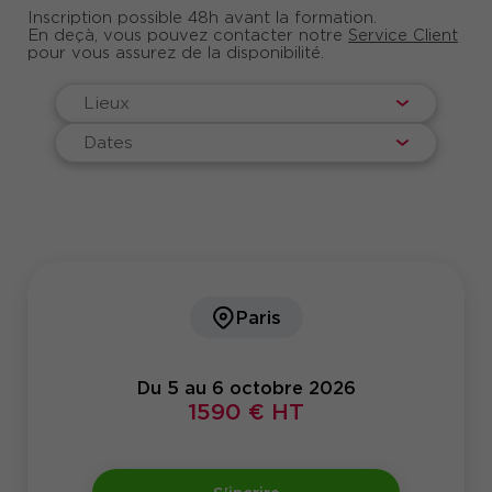
dans les stratégies de communication,
Inscription possible 48h avant la formation.
Maîtriser la nuance entre caractéristiques
En deçà, vous pouvez contacter notre
Service Client
de l’offre, avantages, bénéfices, et « reason
pour vous assurez de la disponibilité.
to believe »
Communiquer concept et insight de
manière simple depuis la recherche et
Lieux
développement jusqu’au dispositif de
communication.
Dates
Offert pour toute inscription à cette formation :
6 mois d'abonnement au magazine Stratégies et
à sa newsletter quotidienne !
Paris
Du 5 au 6 octobre 2026
1590 € HT