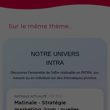
Sur le même thème...
NOTRE UNIVERS
INTRA
Découvrez l’ensemble de l’offre réalisable en INTRA, sur-
mesure ou en individuel sur des thématiques proches.
MATINALE ACTUALITÉ
|
Réf. 11305
FORMATI
Matinale - Stratégie
Forma
marketing /com : quelles
enjeu