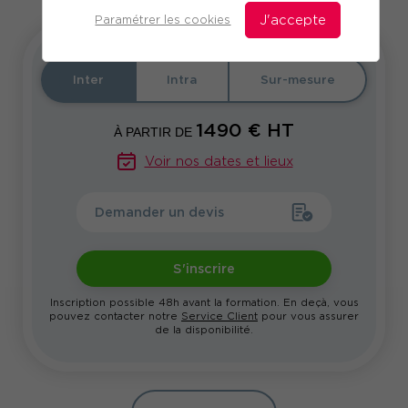
Paramétrer les cookies
J'accepte
Inter
Intra
Sur-mesure
1490
€ HT
À PARTIR DE
Voir nos dates et lieux
Demander un devis
S'inscrire
Inscription possible 48h avant la formation. En deçà, vous
pouvez contacter notre
Service Client
pour vous assurer
de la disponibilité.