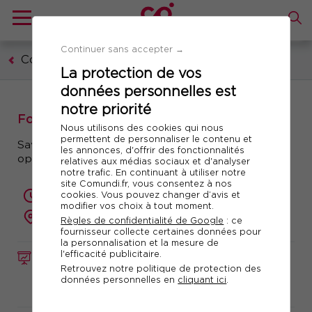
Continuer sans accepter →
Communication, marketing, digital
La protection de vos
données personnelles est
notre priorité
Formation : Insights consommateurs
Nous utilisons des cookies qui nous
permettent de personnaliser le contenu et
Savoir identifier les consumer insights pour
les annonces, d'offrir des fonctionnalités
optimiser son mix marketing
relatives aux médias sociaux et d'analyser
notre trafic. En continuant à utiliser notre
site Comundi.fr, vous consentez à nos
cookies. Vous pouvez changer d’avis et
2 jours (14 heures)
modifier vos choix à tout moment.
présentiel ou à distance
Règles de confidentialité de Google
: ce
fournisseur collecte certaines données pour
la personnalisation et la mesure de
l'efficacité publicitaire.
FORMATION
Réf. 10985
Retrouvez notre politique de protection des
données personnelles en
cliquant ici
.
Télécharger le programme