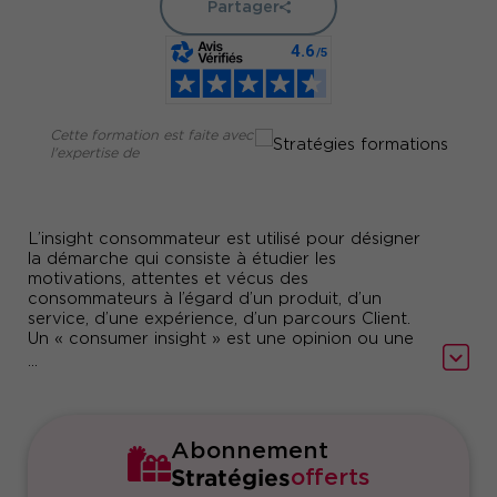
Partager
Cette formation est faite avec
l'expertise de
L’insight consommateur est utilisé pour désigner
la démarche qui consiste à étudier les
motivations, attentes et vécus des
consommateurs à l’égard d’un produit, d’un
service, d’une expérience, d’un parcours Client.
Un « consumer insight » est une opinion ou une
attente dominante présente et détectée chez les
...
consommateurs, qui sert en premier lieu à la
définition de concepts d’offre, ainsi qu’à orienter
les discours publicitaires et la politique de
commercialisation.
Abonnement
Stratégies
offerts