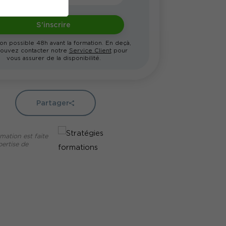
S'inscrire
ion possible 48h avant la formation. En deçà,
ouvez contacter notre
Service Client
pour
vous assurer de la disponibilité.
Partager
mation est faite
pertise de