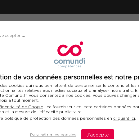
ÉVÈNEMENTS
SOLUTIONS
FINANCEMENT 
s accepter →
 de produit performant à l'ère de l'IA
tion de vos données personnelles est notre pr
Télécharger le programme
 des cookies qui nous permettent de personnaliser le contenu et les
Int
nctionnalités relatives aux médias sociaux et d'analyser notre trafic. 
 site Comundi.fr, vous consentez à nos cookies. Vous pouvez changer d
hoix à tout moment.
e produit performant
identialité de Google
: ce fournisseur collecte certaines données pou
n et la mesure de l'efficacité publicitaire.
re politique de protection des données personnelles en
cliquant ici
.
triser pour monter en
Paramétrer les cookies
J'accepte
D