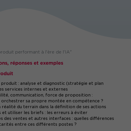
oduit performant à l'ère de l'IA"
ions, réponses et exemples
roduit
oduit : analyse et diagnostic (stratégie et plan
es services internes et externes
bilité, communication, force de proposition :
t orchestrer sa propre montée en compétence ?
 réalité du terrain dans la définition de ses actions
 utiliser les briefs : les erreurs à éviter
s des ventes et autres interfaces : quelles différences
rités entre ces différents postes ?