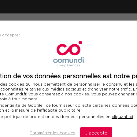
ÉVÈNEMENTS
SOLUTIONS
FINANCEMENT 
s accepter →
estir les médias sociaux
tion de vos données personnelles est notre pr
Télécharger le programme
 des cookies qui nous permettent de personnaliser le contenu et les
nctionnalités relatives aux médias sociaux et d'analyser notre trafic. 
 site Comundi.fr, vous consentez à nos cookies. Vous pouvez changer d
hoix à tout moment.
r les médias sociaux
identialité de Google
: ce fournisseur collecte certaines données pou
n et la mesure de l'efficacité publicitaire.
Fo
re politique de protection des données personnelles en
cliquant ici
.
l business, stratégie de
Com
dan
Paramétrer les cookies
J'accepte
dis