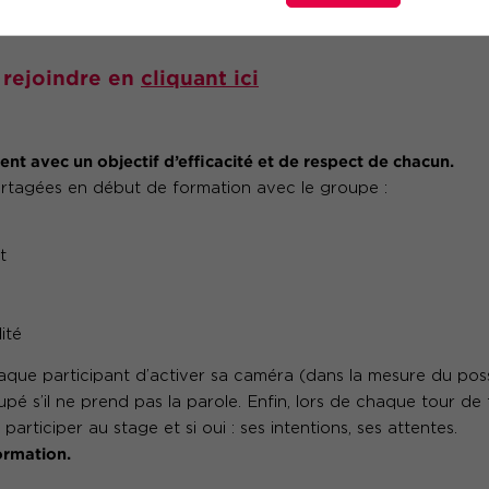
r s’adapter à la demande de nos clients
 rejoindre en
cliquant ici
ent avec un objectif d’efficacité et de respect de chacun.
artagées en début de formation avec le groupe :
t
ité
aque participant d’activer sa caméra (dans la mesure du pos
pé s’il ne prend pas la parole. Enfin, lors de chaque tour de
 participer au stage et si oui : ses intentions, ses attentes.
ormation.