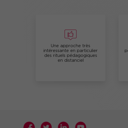
ue et
Une approche très
intéressante en particulier
per
des rituels pédagogiques
en distanciel