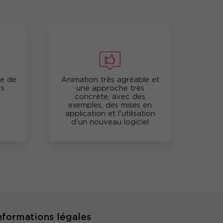
e de
Animation très agréable et
Très c
une approche très
perti
concrète, avec des
une
exemples, des mises en
ef
application et l'utilisation
d'un nouveau logiciel
nformations légales