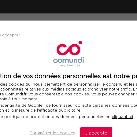
ÉVÈNEMENTS
SOLUTIONS
FINANCEMENT 
s accepter →
tion de vos données personnelles est notre pr
 des cookies qui nous permettent de personnaliser le contenu et les
nctionnalités relatives aux médias sociaux et d'analyser notre trafic. 
ATEURS
 site Comundi.fr, vous consentez à nos cookies. Vous pouvez changer d
hoix à tout moment.
identialité de Google
: ce fournisseur collecte certaines données pou
n et la mesure de l'efficacité publicitaire.
s pédagogies au service des
re politique de protection des données personnelles en
cliquant ici
.
e pour nos formateurs
Paramétrer les cookies
J'accepte