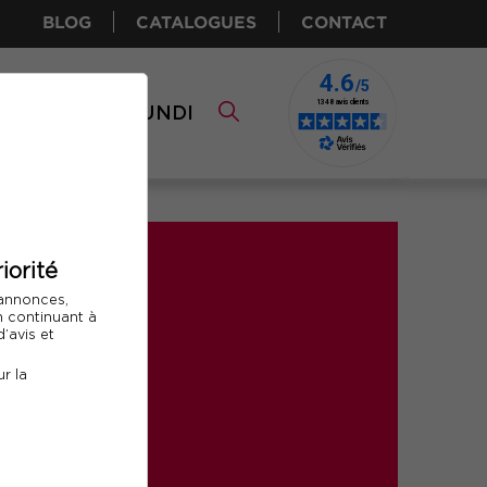
BLOG
CATALOGUES
CONTACT
I CPF
COMUNDI
iorité
 annonces,
En continuant à
’avis et
r la