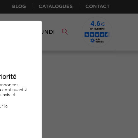
BLOG
CATALOGUES
CONTACT
I CPF
COMUNDI
iorité
 annonces,
En continuant à
’avis et
r la