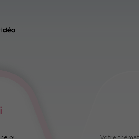
vidéo
i
une ou
Votre thémat