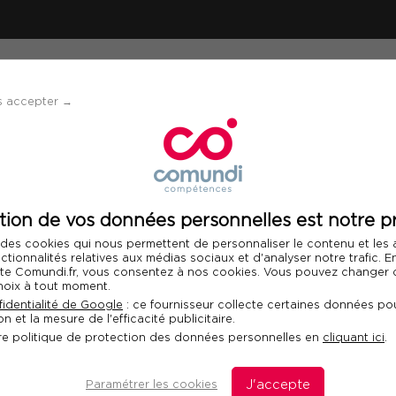
ÉVÈNEMENTS
SOLUTIONS
FINANCEMENT 
s accepter →
tion de vos données personnelles est notre pr
LES
 des cookies qui nous permettent de personnaliser le contenu et les
ING
nctionnalités relatives aux médias sociaux et d'analyser notre trafic. 
 site Comundi.fr, vous consentez à nos cookies. Vous pouvez changer d
hoix à tout moment.
identialité de Google
: ce fournisseur collecte certaines données pou
n et la mesure de l'efficacité publicitaire.
re politique de protection des données personnelles en
cliquant ici
.
Paramétrer les cookies
J'accepte