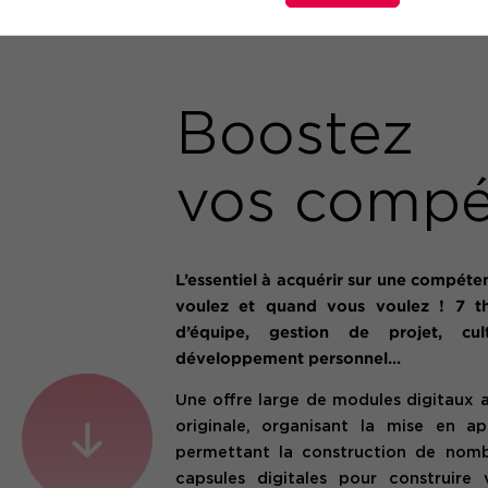
Boostez
vos compé
L’essentiel à acquérir sur une compéte
voulez et quand vous voulez ! 7 
d’équipe, gestion de projet, cultu
développement personnel…
Une offre large de modules digitaux
originale, organisant la mise en a
permettant la construction de nomb
capsules digitales pour construir