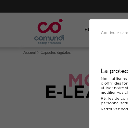
FORMATIONS
Continuer san
Accueil
Capsules digitales
La protec
MODU
Nous utilisons
E⁃LEARN
d'offrir des fo
utiliser notre
modifier vos c
Règles de conf
personnalisatio
Retrouvez not