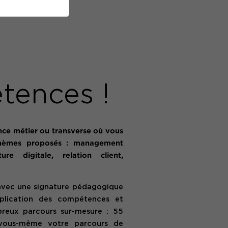
tences !
nce métier ou transverse où vous
thèmes proposés : management
re digitale, relation client,
 avec une signature pédagogique
pplication des compétences et
reux parcours sur-mesure : 55
e vous-même votre parcours de