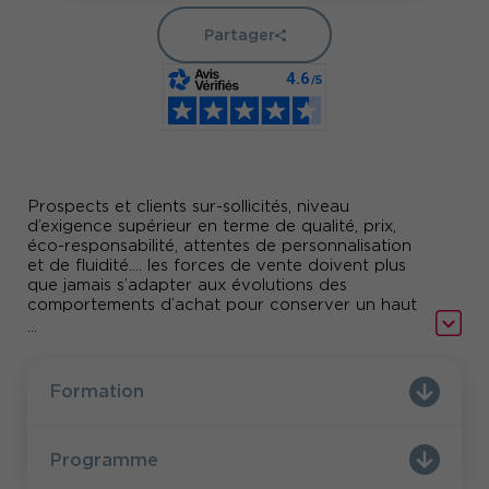
Partager
Prospects et clients sur-sollicités, niveau
d’exigence supérieur en terme de qualité, prix,
éco-responsabilité, attentes de personnalisation
et de fluidité…. les forces de vente doivent plus
que jamais s’adapter aux évolutions des
comportements d’achat pour conserver un haut
niveau de performance commerciale.
...
Le processus vers l’acte d’achat se transforme et
exige des commerciaux qu’ils fassent preuve de
Formation
plus d’efficience, d’une écoute de qualité, d’une
communication simple qui s’adapte au contexte
et au profil de leur interlocuteur, d’une
Programme
argumentation cohérente, ciblée, d’un
professionnalisme à toute épreuve véhiculant