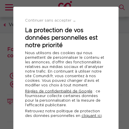
Continuer sans accepter →
Vente et relation client
La protection de vos
données personnelles est
notre priorité
Formation : Optimiser la performance
Nous utilisons des cookies qui nous
commerciale et l’expérience client
permettent de personnaliser le contenu et
les annonces, d'offrir des fonctionnalités
relatives aux médias sociaux et d'analyser
notre trafic. En continuant à utiliser notre
4 jours en synchrone + 3h de digital learning
site Comundi.fr, vous consentez à nos
cookies. Vous pouvez changer d’avis et
présentiel ou à distance
modifier vos choix à tout moment.
Règles de confidentialité de Google
: ce
fournisseur collecte certaines données
pour la personnalisation et la mesure de
FORMATION
Réf. 11353
l'efficacité publicitaire.
Retrouvez notre politique de protection
Télécharger le programme
des données personnelles en
cliquant ici
.