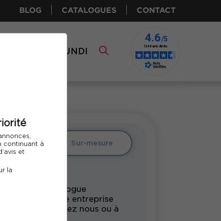
BLOG
CATALOGUES
CONTACT
I CPF
COMUNDI
iorité
 annonces,
Intra
Sur-mesure
En continuant à
’avis et
r la
rmation du catalogue
undi pour votre entreprise
s vos locaux, chez nous ou à
tance.