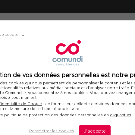
ÉVÈNEMENTS
SOLUTIONS
FINANCEMENT 
s accepter →
er la signature relationnelle de l’entreprise
tion de vos données personnelles est notre pr
Télécharger le programme
 des cookies qui nous permettent de personnaliser le contenu et les
nctionnalités relatives aux médias sociaux et d'analyser notre trafic. 
 site Comundi.fr, vous consentez à nos cookies. Vous pouvez changer d
hoix à tout moment.
et déployer la
identialité de Google
: ce fournisseur collecte certaines données pou
n et la mesure de l'efficacité publicitaire.
lle de l’entreprise
Fo
re politique de protection des données personnelles en
cliquant ici
.
Com
dan
ifférenciante et cohérente
Paramétrer les cookies
J'accepte
dis