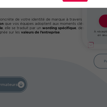
concrète de votre identité de marque à travers
on
que vos équipes adoptent aux moments clés
le
wording spécifique
, elle se traduit par un
, des
À récepti
valeurs de l’entreprise
gnée sur les
.
en œuv
ement, plus d’ambassadeurs
raction devient un levier de rétention
 incarnent vos valeurs à 100%
P
pient, une signature relationnelle forte, jamais
votre entreprise et améliorer l’expérience client ?
pliquer les principes de la signature
 et impactante avec vos parties prenantes.
rmateurs
 d’amélioration des interactions internes et
rire durablement votre entreprise dans une