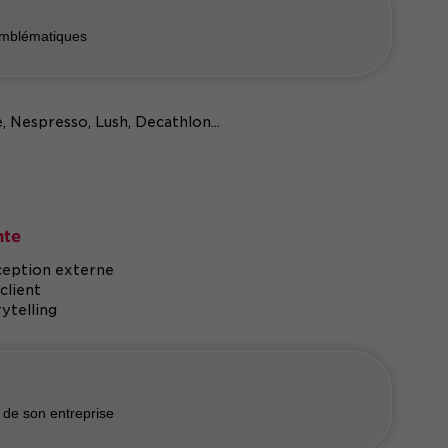
emblématiques
, Nespresso, Lush, Decathlon...
nte
rception externe
client
ytelling
e de son entreprise