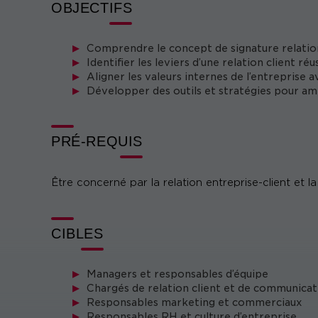
À l’issue de cette formation, les participants seront 
OBJECTIFS
signature relationnelle de leur entreprise, en met
renforcer l’expérience client et la cohésion interne.
Comprendre le concept de signature relation
Identifier les leviers d’une relation client ré
Aligner les valeurs internes de l’entreprise
Développer des outils et stratégies pour amé
PRÉ-REQUIS
Être concerné par la relation entreprise-client et la
CIBLES
Managers et responsables d’équipe
Chargés de relation client et de communicat
Responsables marketing et commerciaux
Responsables RH et culture d’entreprise