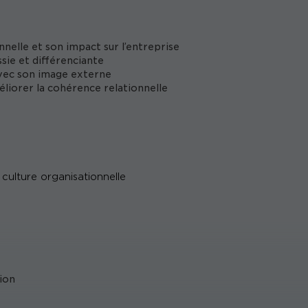
capables d’identifier, d’analyser et d’améliorer la
tant en œuvre des stratégies concrètes pour
nelle et son impact sur l’entreprise
ussie et différenciante
 avec son image externe
liorer la cohérence relationnelle
 culture organisationnelle
ion