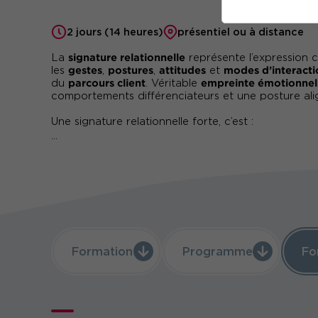
2 jours (14 heures)
présentiel ou à distance
signature relationnelle
La
représente l’expression 
gestes
postures
attitudes
modes d’interacti
les
,
,
et
parcours client
empreinte émotionnel
du
. Véritable
comportements différenciateurs et une posture ali
Une signature relationnelle forte, c’est :
...
fidélisation boostée
Une
: moins de désengag
expérience client optimisée
Une
: chaque inte
alignement interne-externe
Un
: vos équipes
avantage concurrentiel
Un
: les produits se co
Vous souhaitez renforcer l’identité relationnelle de 
Cette formation vous permet de comprendre et d’ap
relationnelle pour créer une interaction cohérente
Formation
Programme
Fo
Au programme : concepts fondamentaux, techniques
externes, et mises en situation pratiques pour insc
dynamique relationnelle forte.