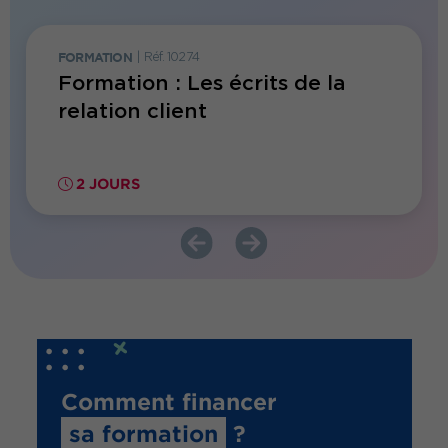
FORMATION
|
Réf. 10274
FORMATI
Formation : Les écrits de la
Forma
ccueil
relation client
récla
2 JOURS
1 JO
Comment financer
sa formation
?