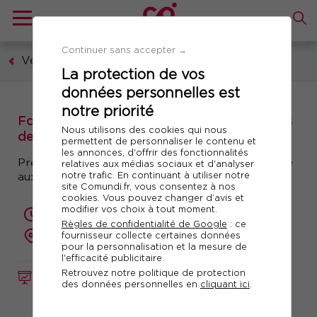
Continuer sans accepter →
Vente et relation client
La protection de vos
données personnelles est
notre priorité
Formation : positiver les situations difficiles
Nous utilisons des cookies qui nous
de l'accueil
permettent de personnaliser le contenu et
les annonces, d'offrir des fonctionnalités
Prendre du recul pour agir en professionnel face
relatives aux médias sociaux et d'analyser
notre trafic. En continuant à utiliser notre
aux situations d'accueil difficile
site Comundi.fr, vous consentez à nos
cookies. Vous pouvez changer d’avis et
modifier vos choix à tout moment.
2 jours (14 heures)
Règles de confidentialité de Google
: ce
fournisseur collecte certaines données
présentiel ou à distance
pour la personnalisation et la mesure de
l'efficacité publicitaire.
Retrouvez notre politique de protection
FORMATION
Réf. 10009
des données personnelles en
cliquant ici
.
Télécharger le programme