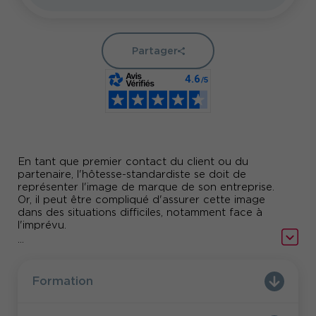
Partager
En tant que premier contact du client ou du
partenaire, l'hôtesse-standardiste se doit de
représenter l'image de marque de son entreprise.
Or, il peut être compliqué d'assurer cette image
dans des situations difficiles, notamment face à
l'imprévu.
...
les points clés et les facteurs de
Quels sont
réussite de l'accueil
gérer une
? Comment
situation d'accueil difficile
en développant son
Formation
prendre du
intelligence émotionnelle ? Comment
recul et gérer son stress
?