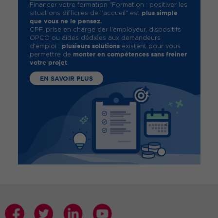
Financer votre formation "Formation : positiver les
plus simple
situations difficiles de l'accueil" est
que vous ne le pensez.
CPF, prise en charge par l'employeur, dispositifs
OPCO ou aides dédiées aux demandeurs
plusieurs solutions
d'emploi :
existent pour vous
monter en compétences sans freiner
permettre de
votre projet
.
EN SAVOIR PLUS