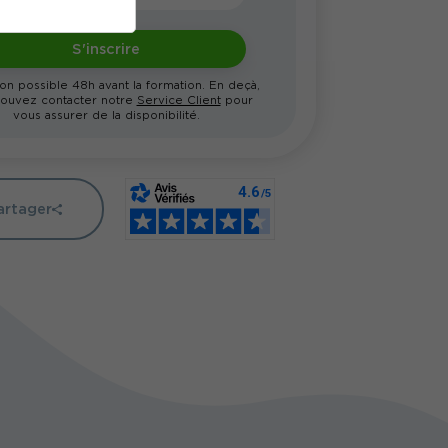
S'inscrire
ion possible 48h avant la formation. En deçà,
ouvez contacter notre
Service Client
pour
vous assurer de la disponibilité.
artager