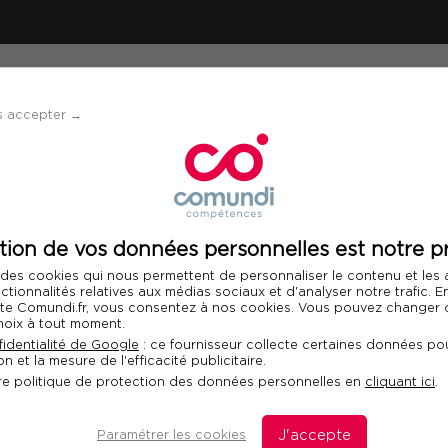
ÉVÈNEMENTS
SOLUTIONS
FINANCEMENT 
s accepter →
ente complexe
tion de vos données personnelles est notre pr
Télécharger le programme
 des cookies qui nous permettent de personnaliser le contenu et les
Int
nctionnalités relatives aux médias sociaux et d'analyser notre trafic. 
 site Comundi.fr, vous consentez à nos cookies. Vous pouvez changer d
hoix à tout moment.
r une vente complexe
identialité de Google
: ce fournisseur collecte certaines données pou
n et la mesure de l'efficacité publicitaire.
re politique de protection des données personnelles en
cliquant ici
.
les étapes de la vente complexe
Paramétrer les cookies
J'accepte
D