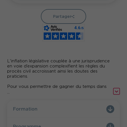
Partager
L'inflation législative couplée à une jurisprudence
en voie d’expansion complexifient les règles du
procès civil accroissant ainsi les doutes des
praticiens.
Pour vous permettre de gagner du temps dans
l'actualisation de vos connaissances et faire le
...
point sur les pistes ouvertes par les Etats
généraux de la justice civile, Comundi vous
propose cette matinée d’actualité sur la
Formation
procédure civile.
Programme