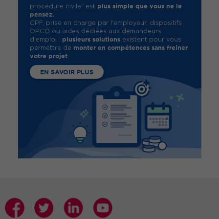
plus simple que vous ne le
procédure civile" est
pensez.
CPF, prise en charge par l'employeur, dispositifs
OPCO ou aides dédiées aux demandeurs
plusieurs solutions
d'emploi :
existent pour vous
monter en compétences sans freiner
permettre de
votre projet
.
EN SAVOIR PLUS