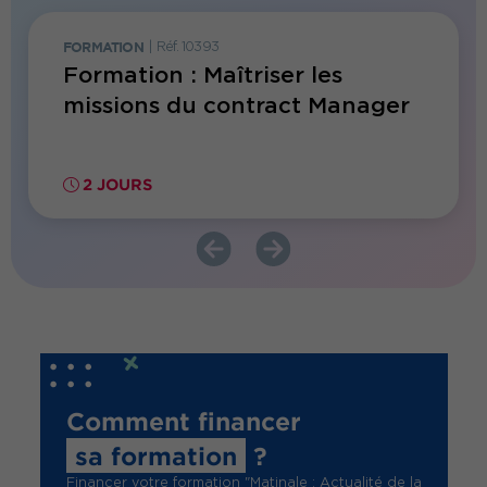
FORMATION
|
Réf. 10393
JOURNÉE
e sur
Formation : Maîtriser les
Matin
missions du contract Manager
des c
2 JOURS
3.5 
Comment financer
sa formation
?
Financer votre formation "Matinale : Actualité de la