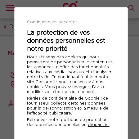
Continuer sans accepter →
Droit
La protection de vos
données personnelles est
notre priorité
Matinale : Actualité de la procédure civile
Nous utilisons des cookies qui nous
permettent de personnaliser le contenu et
les annonces, d'offrir des fonctionnalités
relatives aux médias sociaux et d'analyser
3.5 heures
notre trafic. En continuant à utiliser notre
site Comundi.fr, vous consentez à nos
à distance
cookies. Vous pouvez changer d’avis et
modifier vos choix à tout moment.
Règles de confidentialité de Google
: ce
JOURNÉE ACTUALITÉ
Réf. 11073
fournisseur collecte certaines données
pour la personnalisation et la mesure de
l'efficacité publicitaire.
Télécharger le programme
Retrouvez notre politique de protection
des données personnelles en
cliquant ici
.
En partenariat avec