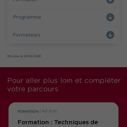
Vous souhaitez sécuriser les assurances
construction, maîtriser la gestion des sinistres et
solutionner efficacement tous contentieux
Programme
construction.
Formateurs
Mis à jour le 23/02/2026
Pour aller plus loin et compléter
votre parcours
FORMATION
|
Réf. 11090
Formation : Techniques de