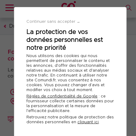
Continuer sans accepter →
Droit
La protection de vos
données personnelles est
notre priorité
Formation : Maîtriser les assurances
Nous utilisons des cookies qui nous
construction
permettent de personnaliser le contenu et
les annonces, d'offrir des fonctionnalités
Les Responsabilités et Assurances des
relatives aux médias sociaux et d'analyser
notre trafic. En continuant à utiliser notre
constructeurs
site Comundi.fr, vous consentez à nos
cookies. Vous pouvez changer d’avis et
modifier vos choix à tout moment.
2 jours (14 heures)
Règles de confidentialité de Google
: ce
présentiel ou à distance
fournisseur collecte certaines données pour
la personnalisation et la mesure de
l'efficacité publicitaire.
Retrouvez notre politique de protection des
FORMATION
Réf. 11128
données personnelles en
cliquant ici
.
Télécharger le programme