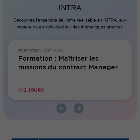
INTRA
Découvrez l’ensemble de l’offre réalisable en INTRA, sur-
mesure ou en individuel sur des thématiques proches.
FORMATION
|
Réf. 10393
JOURNÉE
e sur
Formation : Maîtriser les
Matin
missions du contract Manager
des c
2 JOURS
3.5 