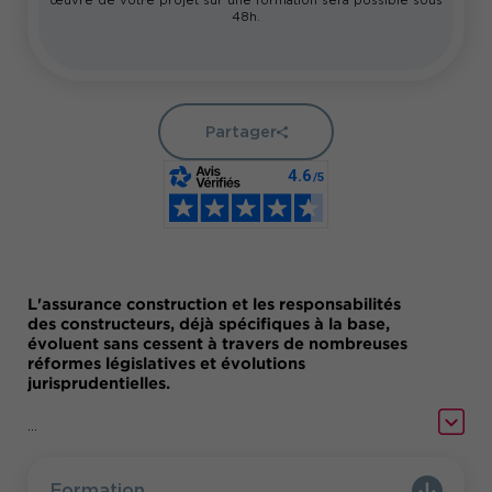
œuvre de votre projet sur une formation sera possible sous
48h.
Partager
L'assurance construction et les responsabilités
des constructeurs, déjà spécifiques à la base,
évoluent sans cessent à travers de nombreuses
réformes législatives et évolutions
jurisprudentielles.
Vous souhaitez comprendre toutes les subtilités
...
de l'assurance construction et des
responsabilités des constructeurs.
Formation