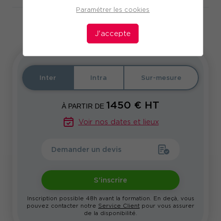
Paramétrer les cookies
En partenariat avec
J'accepte
Inter
Intra
Sur-mesure
1450
€ HT
À PARTIR DE
Voir nos dates et lieux
Demander un devis
S'inscrire
Inscription possible 48h avant la formation. En deçà, vous
pouvez contacter notre
Service Client
pour vous assurer
de la disponibilité.