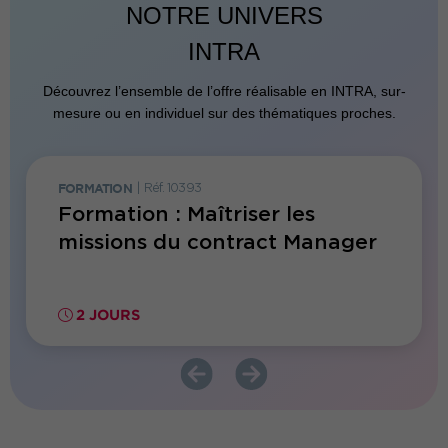
NOTRE UNIVERS
INTRA
Découvrez l’ensemble de l’offre réalisable en INTRA, sur-
mesure ou en individuel sur des thématiques proches.
FORMATION
|
Réf. 10393
JOURNÉE
e sur
Formation : Maîtriser les
Matin
missions du contract Manager
des c
2 JOURS
3.5 