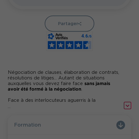
Partager
Négociation de clauses, élaboration de contrats,
résolutions de litiges... Autant de situations
sans jamais
auxquelles vous devez faire face
avoir été formé à la négociation
.
Face à des interlocuteurs aguerris à la
améliorer vos
négociation, vous souhaitez
...
pratiques pour conclure des accords et
transactions pérennes.
Formation
Juristes, ces 2 jours de formations vous
donneront les méthodes pour convaincre vos