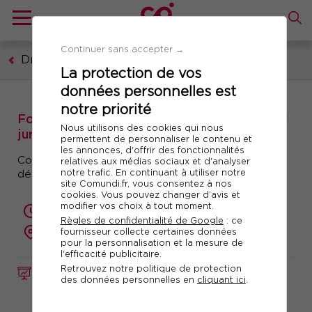
Continuer sans accepter →
Droit
La protection de vos
données personnelles est
notre priorité
Formation : Techniques de négociation pour
Nous utilisons des cookies qui nous
juristes
permettent de personnaliser le contenu et
les annonces, d'offrir des fonctionnalités
Convaincre - conclure des accords pérennes -
relatives aux médias sociaux et d'analyser
notre trafic. En continuant à utiliser notre
défendre les intérêts de l'entreprise
site Comundi.fr, vous consentez à nos
cookies. Vous pouvez changer d’avis et
modifier vos choix à tout moment.
2 jours (14 heures)
Règles de confidentialité de Google
: ce
fournisseur collecte certaines données
présentiel ou à distance
pour la personnalisation et la mesure de
l'efficacité publicitaire.
Retrouvez notre politique de protection
FORMATION
Réf. 11090
des données personnelles en
cliquant ici
.
Télécharger le programme