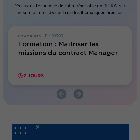
sa mise en application.
Découvrez l’ensemble de l’offre réalisable en INTRA, sur-
mesure ou en individuel sur des thématiques proches.
FORMATION
|
Réf. 10393
JOURNÉE
e sur
Formation : Maîtriser les
Matin
missions du contract Manager
des c
2 JOURS
3.5 