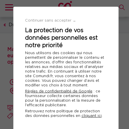
Continuer sans accepter →
Droit
La protection de vos
données personnelles est
notre priorité
Matinale : Actualité sur le règlement
Nous utilisons des cookies qui nous
européen DORA sur la résilience
permettent de personnaliser le contenu et
opérationnelle numérique
les annonces, d'offrir des fonctionnalités
relatives aux médias sociaux et d'analyser
notre trafic. En continuant à utiliser notre
site Comundi.fr, vous consentez à nos
cookies. Vous pouvez changer d’avis et
3.5 heures
modifier vos choix à tout moment.
à distance
Règles de confidentialité de Google
: ce
fournisseur collecte certaines données
pour la personnalisation et la mesure de
l'efficacité publicitaire.
FORMATION / MATINALE ACTUALITÉ
Retrouvez notre politique de protection
des données personnelles en
cliquant ici
.
Réf. 11802
Télécharger le programme