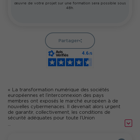
œuvre de votre projet sur une formation sera possible sous
48h.
Partager
« La transformation numérique des sociétés
européennes et l’interconnexion des pays
membres ont exposés le marché européen à de
nouvelles cybermenaces. Il devenait alors urgent
de garantir, collectivement, les conditions de
sécurité adéquates pour toute l’Union
européenne. »
...
Yves VERHOEVEN, Sous-Directeur Stratégie de