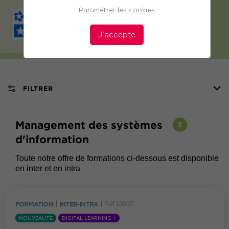
Paramétrer les cookies
J'accepte
FILTRER
Management des systèmes
3
d'information
Toute notre offre de formations ci-dessous est disponible
en inter et en intra
FORMATION
|
INTER-INTRA
|
Réf. 12807
NOUVEAUTÉ
DIGITAL LEARNING +