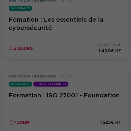
FORMATION
|
INTER-INTRA
|
Réf. 12835
NOUVEAUTÉ
Fomation : Les essentiels de la
cybersécurité
À PARTIR DE
2 JOURS
1 400€ HT
FORMATION
|
INTER-INTRA
|
Réf. 12927
NOUVEAUTÉ
DIGITAL LEARNING +
Formation : ISO 27001 - Foundation
1 225€ HT
1 JOUR