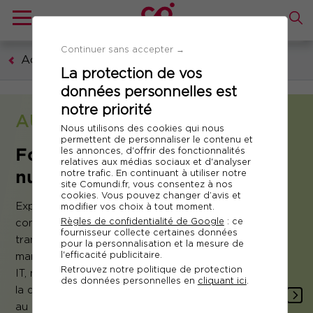
Continuer sans accepter →
Accueil
La protection de vos
données personnelles est
notre priorité
AUTRES DOMAINES
Nous utilisons des cookies qui nous
permettent de personnaliser le contenu et
Formation IT ‑ Technologies
les annonces, d'offrir des fonctionnalités
relatives aux médias sociaux et d'analyser
numériques
notre trafic. En continuant à utiliser notre
site Comundi.fr, vous consentez à nos
cookies. Vous pouvez changer d’avis et
Explorez nos formations permettant d'acquérir les
modifier vos choix à tout moment.
Règles de confidentialité de Google
: ce
compétences clés pour accompagner la
fournisseur collecte certaines données
transformation digitale de votre entreprise :
pour la personnalisation et la mesure de
l'efficacité publicitaire.
manager les systèmes d'informations ou les projets
Retrouvez notre politique de protection
IT, maîtriser le cloud et la data science, se former à
des données personnelles en
cliquant ici
.
la cybersécurité, au développement low code ou
au DevOps.