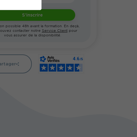
S'inscrire
ion possible 48h avant la formation. En deçà,
ouvez contacter notre
Service Client
pour
vous assurer de la disponibilité.
artager