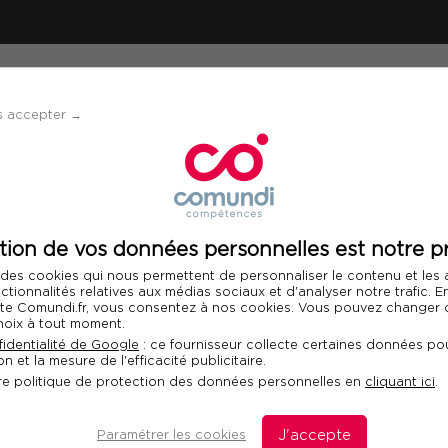
ÉVÈNEMENTS
SOLUTIONS
FINANCEMENT 
s accepter →
quée à l'Assurance
tion de vos données personnelles est notre pr
Télécharger le programme
 des cookies qui nous permettent de personnaliser le contenu et les
Int
nctionnalités relatives aux médias sociaux et d'analyser notre trafic. 
 site Comundi.fr, vous consentez à nos cookies. Vous pouvez changer d
hoix à tout moment.
iquée à l'Assurance
identialité de Google
: ce fournisseur collecte certaines données pou
n et la mesure de l'efficacité publicitaire.
re politique de protection des données personnelles en
cliquant ici
.
Paramétrer les cookies
J'accepte
D