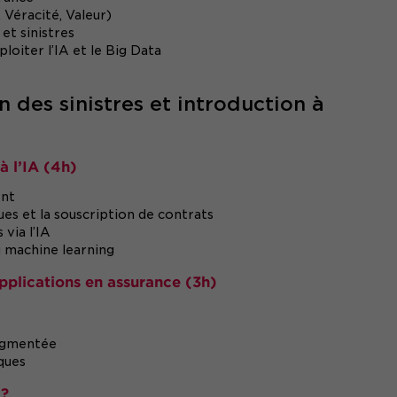
 Véracité, Valeur)
et sinistres
loiter l’IA et le Big Data
n des sinistres et introduction à
à l’IA (4h)
ent
ues et la souscription de contrats
 via l’IA
u machine learning
pplications en assurance (3h)
augmentée
ques
 ?