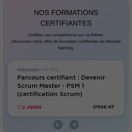
NOS FORMATIONS
CERTIFIANTES
Certifiez vos compétences sur ce thème.
Découvrez notre offre de formation certifiantes en blended
learning.
FORMATION
|
Réf. 12812
FORMATI
nir
Parcours certifiant : Devenir
Parco
SPO
Scrum Master - PSM 1
Safe 
(certification Scrum)
700€ HT
1700€ HT
2 JOURS
2 JO