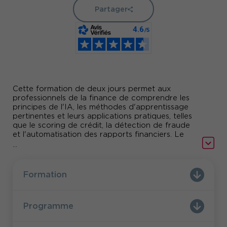
Partager
Cette formation de deux jours permet aux
professionnels de la finance de comprendre les
principes de l'IA, les méthodes d'apprentissage
pertinentes et leurs applications pratiques, telles
que le scoring de crédit, la détection de fraude
et l'automatisation des rapports financiers. Le
programme couvre les bases de l'IA, les
...
différences entre IA symbolique,
Machine Learning et Deep Learning, ainsi que les
trois types d'apprentissage : supervisé, non
Formation
supervisé et par renforcement. Des exemples
concrets d'applications en finance sont
également présentés, ainsi que des méthodes
Programme
spécifiques pour le scoring de crédit et la
détection de fraudes.