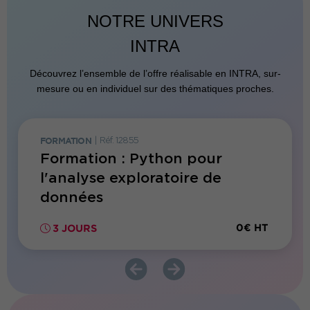
NOTRE UNIVERS
INTRA
Découvrez l’ensemble de l’offre réalisable en INTRA, sur-
mesure ou en individuel sur des thématiques proches.
FORMATION
|
Réf. 12855
FORMATI
opper
Formation : Python pour
Forma
big
l'analyse exploratoire de
profe
données
digit
0€ HT
0€ HT
3 JOURS
2 JO