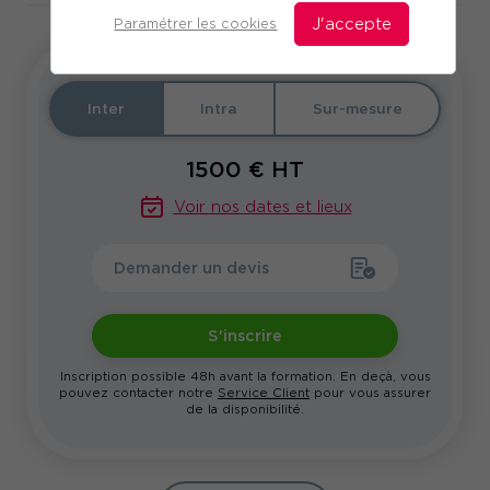
Paramétrer les cookies
J'accepte
Inter
Intra
Sur-mesure
1500
€ HT
Voir nos dates et lieux
Demander un devis
S'inscrire
Inscription possible 48h avant la formation. En deçà, vous
pouvez contacter notre
Service Client
pour vous assurer
de la disponibilité.