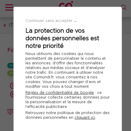
Continuer sans accepter →
IT - Technologies numériques
La protection de vos
données personnelles est
notre priorité
Formation : IA appliquée à la finance
Nous utilisons des cookies qui nous
permettent de personnaliser le contenu et
les annonces, d'offrir des fonctionnalités
NOUVEAUTÉ
relatives aux médias sociaux et d'analyser
notre trafic. En continuant à utiliser notre
SESSION GARANTIE
site Comundi.fr, vous consentez à nos
cookies. Vous pouvez changer d’avis et
2 jours (14 heures)
modifier vos choix à tout moment.
Règles de confidentialité de Google
: ce
à distance
fournisseur collecte certaines données pour
la personnalisation et la mesure de
l'efficacité publicitaire.
FORMATION
Réf. 12860
Retrouvez notre politique de protection des
données personnelles en
cliquant ici
.
Télécharger le programme