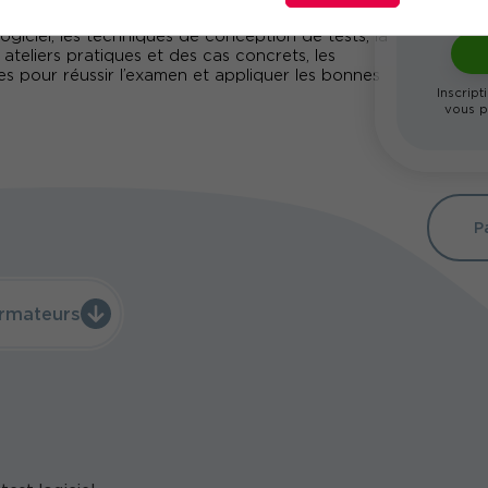
rticipants à l’examen de certification ISTQB
giciel, les techniques de conception de tests, la
 ateliers pratiques et des cas concrets, les
s pour réussir l’examen et appliquer les bonnes
Inscript
vous p
P
rmateurs