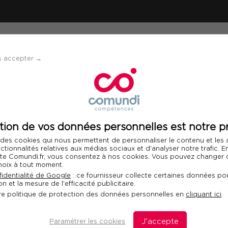
ÉVÈNEMENTS
SOLUTIONS
FINANCEMENT 
s accepter →
 : ISTQB® Foundation
tion de vos données personnelles est notre pr
Télécharger le programme
 des cookies qui nous permettent de personnaliser le contenu et les
Int
nctionnalités relatives aux médias sociaux et d'analyser notre trafic. 
 site Comundi.fr, vous consentez à nos cookies. Vous pouvez changer d
hoix à tout moment.
 : ISTQB® Foundation
identialité de Google
: ce fournisseur collecte certaines données pou
n et la mesure de l'efficacité publicitaire.
re politique de protection des données personnelles en
cliquant ici
.
Paramétrer les cookies
J'accepte
D