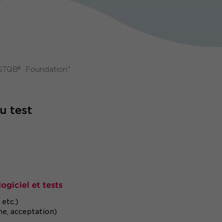
 ISTQB® Foundation"
u test
ogiciel et tests
etc.)
me, acceptation)