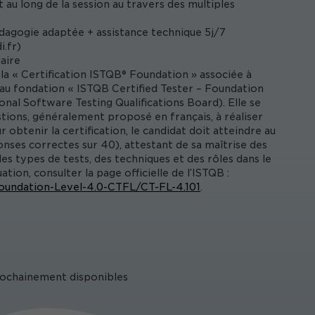
t au long de la session au travers des multiples
édagogie adaptée + assistance technique 5j/7
i.fr
)
aire
la « Certification ISTQB® Foundation » associée à
veau fondation « ISTQB Certified Tester – Foundation
onal Software Testing Qualifications Board). Elle se
ions, généralement proposé en français, à réaliser
obtenir la certification, le candidat doit atteindre au
ses correctes sur 40), attestant de sa maîtrise des
es types de tests, des techniques et des rôles dans le
tion, consulter la page officielle de l’ISTQB :
-Foundation-Level-4.0-CTFL/CT-FL-4.101
.
prochainement disponibles