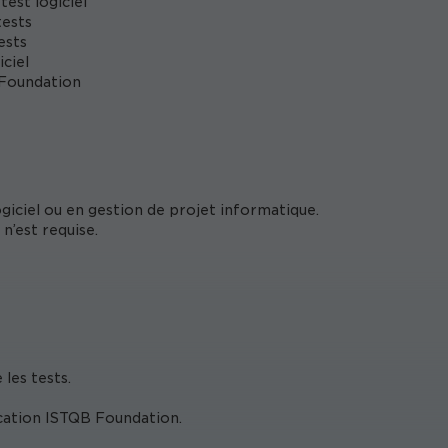
est logiciel
tests
ests
iciel
 Foundation
iciel ou en gestion de projet informatique.
n’est requise.
les tests.
ication ISTQB Foundation.