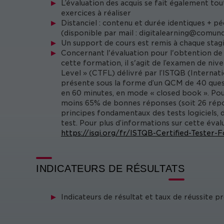
L’évaluation des acquis se fait également tou
exercices à réaliser
Distanciel : contenu et durée identiques + p
(disponible par mail :
digitalearning@comund
Un support de cours est remis à chaque stagi
Concernant l'évaluation pour l'obtention de 
cette formation, il s'agit de l’examen de ni
Level » (CTFL) délivré par l’ISTQB (Internati
présente sous la forme d’un QCM de 40 quest
en 60 minutes, en mode « closed book ». Pour 
moins 65% de bonnes réponses (soit 26 répon
principes fondamentaux des tests logiciels, d
test. Pour plus d’informations sur cette évalua
https://isqi.org/fr/ISTQB-Certified-Tester
INDICATEURS DE RÉSULTATS
Indicateurs de résultat et taux de réussite 