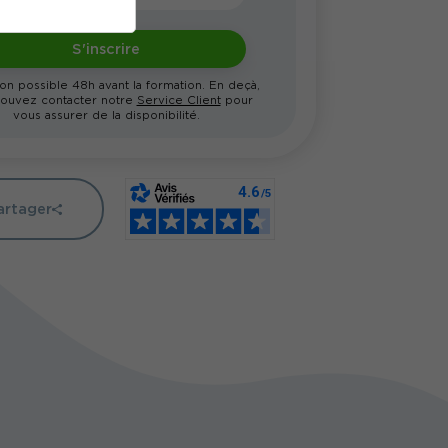
S'inscrire
ion possible 48h avant la formation. En deçà,
ouvez contacter notre
Service Client
pour
vous assurer de la disponibilité.
artager