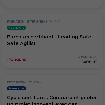
FORMATION
|
INTER-INTRA
|
Réf. 12814
NOUVEAUTÉ
Parcours certifiant : Leading Safe -
Safe Agilist
À PARTIR DE
2 JOURS
1 800€ HT
INTER-INTRA
|
Réf. 12355
ÉLIGIBLE CPF
Cycle certifiant : Conduire et piloter
un projet innovant avec des