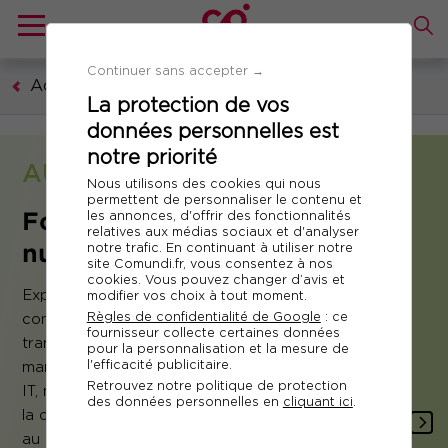
Continuer sans accepter →
Accueil
La protection de vos
données personnelles est
notre priorité
AUTRES DOMAINES
Nous utilisons des cookies qui nous
permettent de personnaliser le contenu et
Formation IT ‑ Technologies
les annonces, d'offrir des fonctionnalités
relatives aux médias sociaux et d'analyser
numériques
notre trafic. En continuant à utiliser notre
site Comundi.fr, vous consentez à nos
cookies. Vous pouvez changer d’avis et
Explorez nos formations permettant d'acquérir les
modifier vos choix à tout moment.
Règles de confidentialité de Google
: ce
compétences clés pour accompagner la
fournisseur collecte certaines données
transformation digitale de votre entreprise :
pour la personnalisation et la mesure de
l'efficacité publicitaire.
manager les systèmes d'informations ou les projets
Retrouvez notre politique de protection
IT, maîtriser le cloud et la data science, se former à
des données personnelles en
cliquant ici
.
la cybersécurité, au développement low code ou
au DevOps.