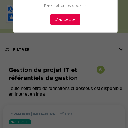
Paramétrer les cookies
J'accepte
FILTRER
Gestion de projet IT et
6
référentiels de gestion
Toute notre offre de formations ci-dessous est disponible
en inter et en intra
FORMATION
|
INTER-INTRA
|
Réf. 12810
NOUVEAUTÉ