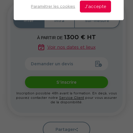
Paramétrer les cookies
J'accepte
Inter
Intra
Sur-mesure
1300
€ HT
À PARTIR DE
Voir nos dates et lieux
Demander un devis
S'inscrire
Inscription possible 48h avant la formation. En deçà, vous
pouvez contacter notre
Service Client
pour vous assurer
de la disponibilité.
Partager