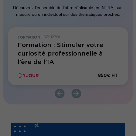
Découvrez l’ensemble de l’offre réalisable en INTRA, sur-
mesure ou en individuel sur des thématiques proches.
FORMATION
|
Réf. 12701
FORMATI
 de
Formation : Stimuler votre
Forma
er en
curiosité professionnelle à
soi :
l’ère de l’IA
visib
impac
00€ HT
850€ HT
1 JOUR
1 JO