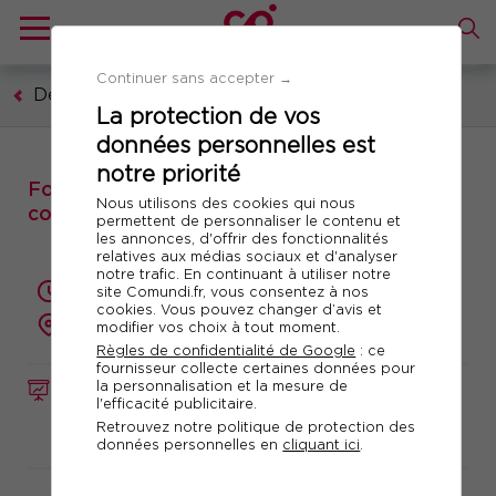
Continuer sans accepter →
Développement personnel
La protection de vos
données personnelles est
notre priorité
Formation : L'Ennéagramme pour mieux se
Nous utilisons des cookies qui nous
connaître et mieux communiquer
permettent de personnaliser le contenu et
les annonces, d'offrir des fonctionnalités
relatives aux médias sociaux et d'analyser
notre trafic. En continuant à utiliser notre
2 jours (14 heures)
site Comundi.fr, vous consentez à nos
cookies. Vous pouvez changer d’avis et
présentiel ou à distance
modifier vos choix à tout moment.
Règles de confidentialité de Google
: ce
fournisseur collecte certaines données pour
la personnalisation et la mesure de
FORMATION
Réf. 10248
l'efficacité publicitaire.
Retrouvez notre politique de protection des
Télécharger le programme
données personnelles en
cliquant ici
.