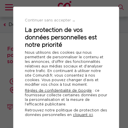
Continuer sans accepter →
Développement personnel
La protection de vos
données personnelles est
notre priorité
Formation : Le marketing de soi : se
Nous utilisons des cookies qui nous
positionner, gagner en visibilité et améliorer
permettent de personnaliser le contenu et
son impact professionnel
les annonces, d'offrir des fonctionnalités
relatives aux médias sociaux et d'analyser
notre trafic. En continuant à utiliser notre
site Comundi.fr, vous consentez à nos
cookies. Vous pouvez changer d’avis et
1 jour (7 heures)
modifier vos choix à tout moment.
présentiel ou à distance
Règles de confidentialité de Google
: ce
fournisseur collecte certaines données pour
la personnalisation et la mesure de
l'efficacité publicitaire.
FORMATION
Réf. 10944
Retrouvez notre politique de protection des
données personnelles en
cliquant ici
.
Télécharger le programme