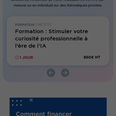
mesure ou en individuel sur des thématiques proches.
FORMATION
|
Réf. 12701
FORMATI
 de
Formation : Stimuler votre
Forma
er en
curiosité professionnelle à
soi :
l’ère de l’IA
visib
impac
00€ HT
850€ HT
1 JOUR
1 JO
Comment financer