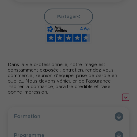
Partager
Dans la vie professionnelle, notre image est
constamment exposée : entretien, rendez-vous
commercial, réunion d'équipe, prise de parole en
public... Nous devons véhiculer de l'assurance,
inspirer la confiance, paraitre crédible et faire
bonne impression.
...
Comundi vous propose la formation marketing
de soi pour faire de votre image, une alliée, en
cohérence avec votre fonction.
Formation
Programme