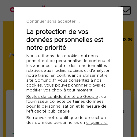
Téléph
E-
mai
Continuer sans accepter →
La protection de vos
Demande de Devis
données personnelles est
Formation : L'Ennéagramme pour mieux se
connaître et mieux communiquer
notre priorité
Ref 10248
Nous utilisons des cookies qui nous
permettent de personnaliser le contenu et
Du 16 au 17 novembre 2026
les annonces, d'offrir des fonctionnalités
relatives aux médias sociaux et d'analyser
Paris
notre trafic. En continuant à utiliser notre
site Comundi.fr, vous consentez à nos
Modifier
cookies. Vous pouvez changer d’avis et
modifier vos choix à tout moment.
Règles de confidentialité de Google
: ce
fournisseur collecte certaines données
pour la personnalisation et la mesure de
Informations sur les
Informations relatives
l'efficacité publicitaire.
Retrouvez notre politique de protection
participants
au responsable suivi
des données personnelles en
cliquant ici
.
de la formation