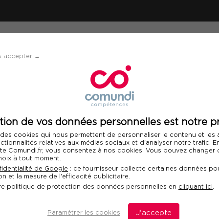
ÉVÈNEMENTS
SOLUTIONS
FINANCEMENT 
s accepter →
/GPEC augmentée : Piloter votre GEPP avec les capacités d’analyse de l’
tion de vos données personnelles est notre pr
Télécharger le programme
 des cookies qui nous permettent de personnaliser le contenu et les
nctionnalités relatives aux médias sociaux et d'analyser notre trafic. 
 site Comundi.fr, vous consentez à nos cookies. Vous pouvez changer d
hoix à tout moment.
e : Piloter votre
identialité de Google
: ce fournisseur collecte certaines données pou
n et la mesure de l'efficacité publicitaire.
cités d’analyse de
Fo
re politique de protection des données personnelles en
cliquant ici
.
Com
dan
Paramétrer les cookies
J'accepte
dis