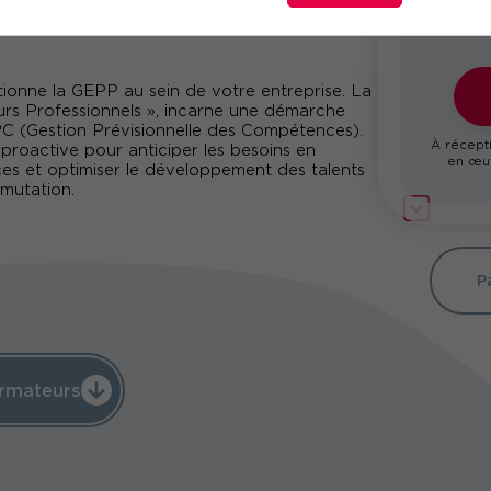
utionne la GEPP au sein de votre entreprise. La
urs Professionnels », incarne une démarche
EPC (Gestion Prévisionnelle des Compétences).
À récepti
roactive pour anticiper les besoins en
en œuv
ces et optimiser le développement des talents
mutation.
pointe à une méthodologie éprouvée, vous
r l’efficacité de vos actions et négocier des
les et au code du travail. Grâce à cette
P
orientée vers le futur, qui vous permettra de
mobilité des collaborateurs et de réaliser une
 une perspective à la fois économique et
rmateurs