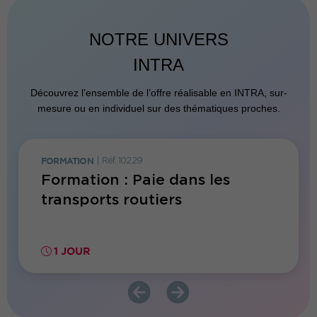
NOTRE UNIVERS
INTRA
Découvrez l’ensemble de l’offre réalisable en INTRA, sur-
mesure ou en individuel sur des thématiques proches.
FORMATION
|
Réf. 10229
FORMATI
Formation : Paie dans les
Forma
es
transports routiers
repri
IA
1 JOUR
1 JO