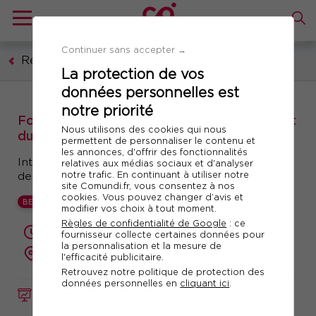
Continuer sans accepter →
Ressources humaines, formation, droit social
La protection de vos
données personnelles est
notre priorité
Formation : Recrutement 4.0 - maîtrisez l'art
Nous utilisons des cookies qui nous
du recrutement augmenté par l'IA
permettent de personnaliser le contenu et
les annonces, d'offrir des fonctionnalités
Intégrer l'Intelligence Artificielle dans la gestion
relatives aux médias sociaux et d'analyser
notre trafic. En continuant à utiliser notre
des Ressources Humaines
site Comundi.fr, vous consentez à nos
cookies. Vous pouvez changer d’avis et
BEST
modifier vos choix à tout moment.
Règles de confidentialité de Google
: ce
2 jours (14 heures)
fournisseur collecte certaines données pour
la personnalisation et la mesure de
présentiel ou à distance
l'efficacité publicitaire.
Retrouvez notre politique de protection des
données personnelles en
cliquant ici
.
FORMATION
Réf. 11798