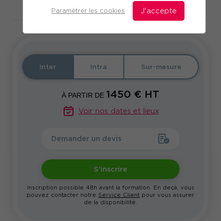
Télécharger le programme
Paramétrer les cookies
J'accepte
Inter
Intra
Sur-mesure
1450
€ HT
À PARTIR DE
Voir nos dates et lieux
Demander un devis
S'inscrire
Inscription possible 48h avant la formation. En deçà, vous
pouvez contacter notre
Service Client
pour vous assurer
de la disponibilité.