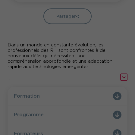
Partager
Dans un monde en constante évolution, les
professionnels des RH sont confrontés à de
nouveaux défis qui nécessitent une
compréhension approfondie et une adaptation
rapide aux technologies émergentes.
Loin d’être une contrainte, l’IA en recrutement
...
est un nouvel outil pouvant générer des fiches
de poste et de mission, aider la pré-sélection des
CV, préparer et analyser les entretiens de
Formation
recrutement, etc.
Cette formation a été conçue spécifiquement
Programme
pour les professionnels RH, afin de leur fournir les
connaissances théoriques et les compétences
pratiques nécessaires pour naviguer avec succès
dans le paysage complexe de l'IA appliquée au
Formateurs