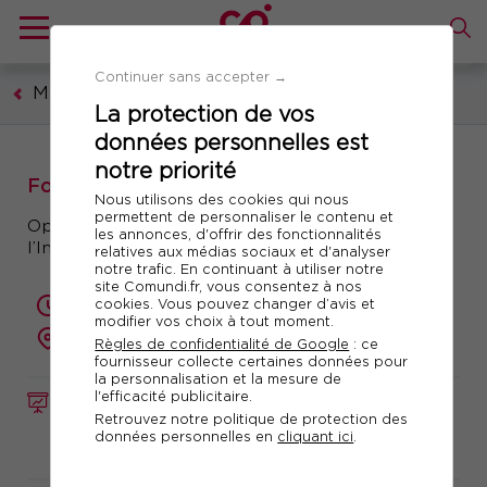
Continuer sans accepter →
Management et leadership
La protection de vos
données personnelles est
notre priorité
Formation : IA et Management
Nous utilisons des cookies qui nous
permettent de personnaliser le contenu et
Optimisez vos pratiques managériales grâce à
les annonces, d'offrir des fonctionnalités
l’Intelligence Artificielle
relatives aux médias sociaux et d'analyser
notre trafic. En continuant à utiliser notre
site Comundi.fr, vous consentez à nos
cookies. Vous pouvez changer d’avis et
1 jour (7 heures)
modifier vos choix à tout moment.
présentiel ou à distance
Règles de confidentialité de Google
: ce
fournisseur collecte certaines données pour
la personnalisation et la mesure de
l'efficacité publicitaire.
FORMATION
Réf. 12108
Retrouvez notre politique de protection des
données personnelles en
cliquant ici
.
Télécharger le programme