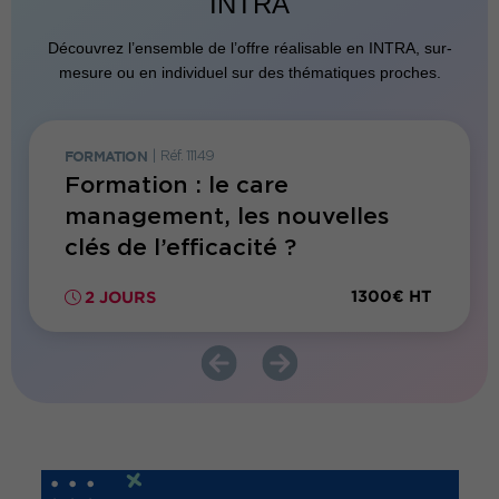
INTRA
Découvrez l’ensemble de l’offre réalisable en INTRA, sur-
mesure ou en individuel sur des thématiques proches.
FORMATION
|
Réf. 11149
FORMATI
Formation : le care
Forma
management, les nouvelles
levie
lles
clés de l’efficacité ?
son 
300€ HT
1300€ HT
2 JOURS
1 JO