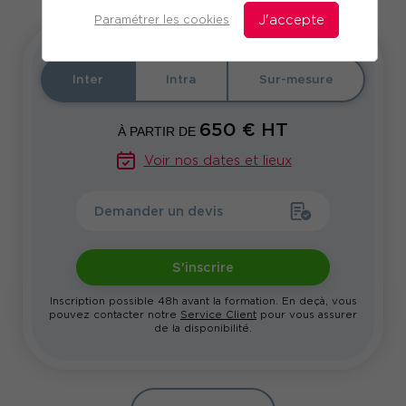
Paramétrer les cookies
J'accepte
Inter
Intra
Sur-mesure
650
€ HT
À PARTIR DE
Voir nos dates et lieux
Demander un devis
S'inscrire
Inscription possible 48h avant la formation. En deçà, vous
pouvez contacter notre
Service Client
pour vous assurer
de la disponibilité.