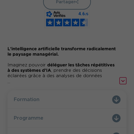
Partager
L'intelligence artificielle transforme radicalement
le paysage managérial.
déléguer les tâches répétitives
Imaginez pouvoir
à des systèmes d'IA
, prendre des décisions
éclairées grâce à des analyses de données
avancées et anticiper les défis avant qu'ils ne
...
surgissent. Grâce à l'IA, la gestion des données
se fait en temps réel, ce qui permet une prise de
décision rapide et efficace.
Formation
Notre formation "Intégrer l’Intelligence Artificielle
dans sa stratégie managériale" vous offre les clés
Programme
pour intégrer l'IA dans votre quotidien
professionnel. Découvrez comment tirer parti des
outils innovants tels que le traitement du langage