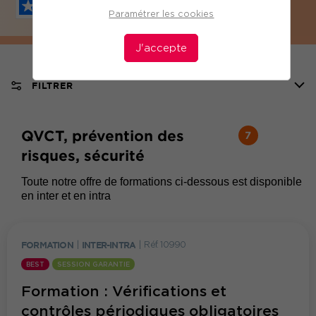
Paramétrer les cookies
J'accepte
FILTRER
QVCT, prévention des
7
risques, sécurité
Toute notre offre de formations ci-dessous est disponible
en inter et en intra
FORMATION
|
INTER-INTRA
|
Réf. 10990
BEST
SESSION GARANTIE
Formation : Vérifications et
contrôles périodiques obligatoires