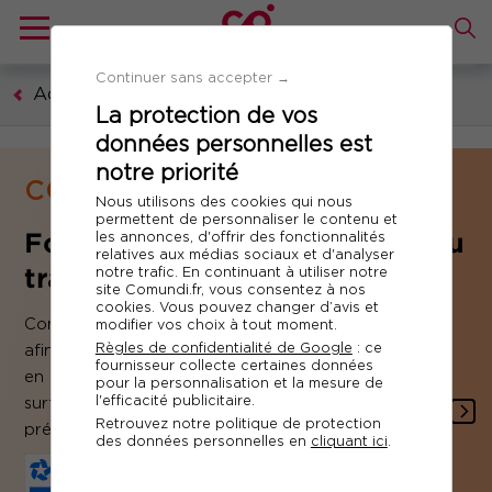
Continuer sans accepter →
Accueil
La protection de vos
données personnelles est
notre priorité
COMPÉTENCES MÉTIERS
Nous utilisons des cookies qui nous
permettent de personnaliser le contenu et
Formation Santé et sécurité au
les annonces, d'offrir des fonctionnalités
relatives aux médias sociaux et d'analyser
travail
notre trafic. En continuant à utiliser notre
site Comundi.fr, vous consentez à nos
cookies. Vous pouvez changer d’avis et
Comundi vous propose des formations pratiques
modifier vos choix à tout moment.
Règles de confidentialité de Google
: ce
afin de maîtriser vos obligations et responsabilités
fournisseur collecte certaines données
en matière de santé et sécurité au travail mais
pour la personnalisation et la mesure de
l'efficacité publicitaire.
surtout vous accompagner dans vos dispositifs de
Retrouvez notre politique de protection
prévention.
des données personnelles en
cliquant ici
.