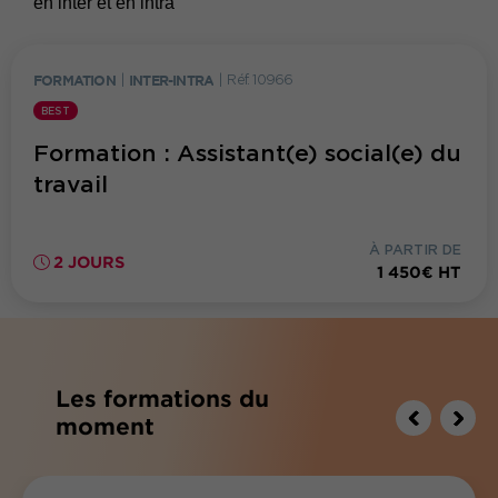
en inter et en intra
FORMATION
|
INTER-INTRA
|
Réf. 10966
BEST
Formation : Assistant(e) social(e) du
travail
À PARTIR DE
2 JOURS
1 450€ HT
Les formations du
moment