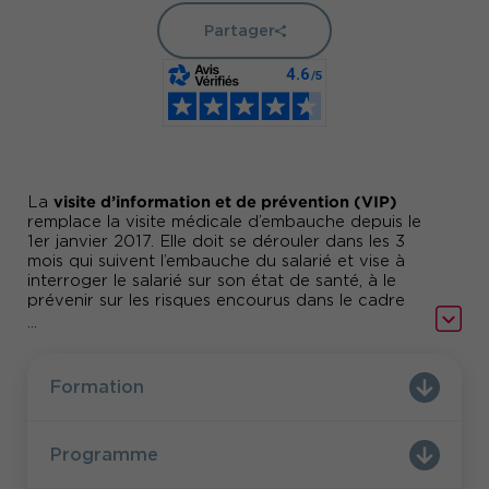
Partager
visite d’information et de prévention (VIP)
La
remplace la visite médicale d’embauche depuis le
1er janvier 2017. Elle doit se dérouler dans les 3
mois qui suivent l’embauche du salarié et vise à
interroger le salarié sur son état de santé, à le
prévenir sur les risques encourus dans le cadre
de son nouveau poste et à le sensibiliser sur des
...
Comment mettre en
moyens de prévention.
place une visite d’information et de prévention ?
Comment conduire un entretien VIP ?
Comundi
Formation
vous accompagne dans la mise en place des
visites d’information et de prévention.
Programme