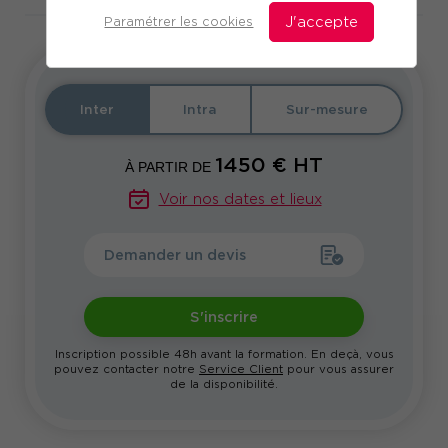
Paramétrer les cookies
J'accepte
Inter
Intra
Sur-mesure
1450
€ HT
À PARTIR DE
Voir nos dates et lieux
Demander un devis
S'inscrire
Inscription possible 48h avant la formation. En deçà, vous
pouvez contacter notre
Service Client
pour vous assurer
de la disponibilité.