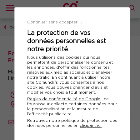
Continuer sans accepter →
Santé et sécurité au travail
La protection de vos
données personnelles est
notre priorité
Formation VIP : Visite d'Information et de
Nous utilisons des cookies qui nous
Prévention
permettent de personnaliser le contenu et
les annonces, d'offrir des fonctionnalités
Mettre en place la VIP et appréhender le rôle de
relatives aux médias sociaux et d'analyser
notre trafic. En continuant à utiliser notre
l'infirmier(e) de Santé au Travail
site Comundi.fr, vous consentez à nos
cookies. Vous pouvez changer d’avis et
modifier vos choix à tout moment.
2 jours (14 heures)
Règles de confidentialité de Google
: ce
présentiel ou à distance
fournisseur collecte certaines données pour
la personnalisation et la mesure de
l'efficacité publicitaire.
Retrouvez notre politique de protection des
FORMATION
Réf. 10269
données personnelles en
cliquant ici
.
Télécharger le programme