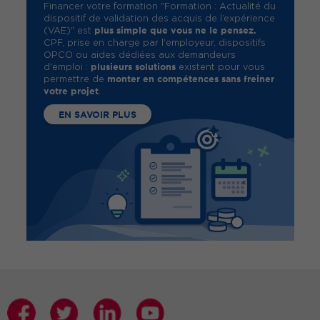
Financer votre formation "Formation : Actualité du
dispositif de validation des acquis de l’expérience
plus simple que vous ne le pensez.
(VAE)" est
CPF, prise en charge par l'employeur, dispositifs
OPCO ou aides dédiées aux demandeurs
plusieurs solutions
d'emploi :
existent pour vous
monter en compétences sans freiner
permettre de
votre projet
.
EN SAVOIR PLUS