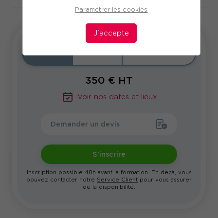
Paramétrer les cookies
J'accepte
Inter
Intra
Sur-mesure
350
€ HT
Voir nos dates et lieux
Demander un devis
S'inscrire
Inscription possible 48h avant la formation. En deçà, vous
pouvez contacter notre
Service Client
pour vous assurer
de la disponibilité.