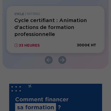
CYCLE
|
Réf. 11862
FORMATI
jet
Cycle certifiant : Animation
Cycle
d’actions de formation
de la
professionnelle
profe
450€ HT
3000€ HT
33 HEURES
3 JO
Comment financer
sa formation
?