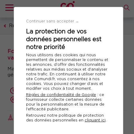
Continuer sans accepter →
Ressources humaines, formation, droit social
La protection de vos
données personnelles est
notre priorité
Formation : Actualité du dispositif de
Nous utilisons des cookies qui nous
validation des acquis de l’expérience (VAE)
permettent de personnaliser le contenu et
les annonces, d'offrir des fonctionnalités
Matinale d’actualité sur la VAE « nouvelle
relatives aux médias sociaux et d'analyser
notre trafic. En continuant à utiliser notre
génération »
site Comundi.fr, vous consentez à nos
cookies. Vous pouvez changer d’avis et
modifier vos choix à tout moment.
3.5 heures
Règles de confidentialité de Google
: ce
fournisseur collecte certaines données
à distance
pour la personnalisation et la mesure de
l'efficacité publicitaire.
Retrouvez notre politique de protection
JOURNÉE ACTUALITÉ
Réf. 10749
des données personnelles en
cliquant ici
.
Télécharger le programme