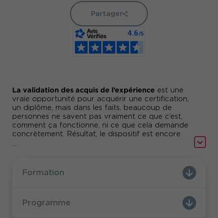
Partager
La validation des acquis de l’expérience
est une
vraie opportunité pour acquérir une certification,
un diplôme, mais dans les faits, beaucoup de
personnes ne savent pas vraiment ce que c’est,
comment ça fonctionne, ni ce que cela demande
concrètement. Résultat, le dispositif est encore
peu utilisé et de nombreux parcours s’arrêtent en
...
cours de route.
Cette formation a pour objectif de rendre la VAE
Formation
claire, concrète et utile.
Pour les entreprises, c’est l’occasion de mieux
Programme
comprendre à quoi sert la VAE, comment en
parler aux salariés et comment l’intégrer dans