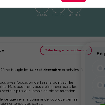
127
15
40
JOURS
HEURES
MINUTES
ce
Télécharger la brochure
En 
14 et 15 décembre
 32ème bougie les
prochains, à
s avez l’occasion de faire le point sur les
elles. Mais aussi, de vous (re)plonger dans les
n secteur plus que jamais en pleine mutation.
Groupe
emble ce que sera la commande publique demain
Neuill
 bien entendu vos paires.