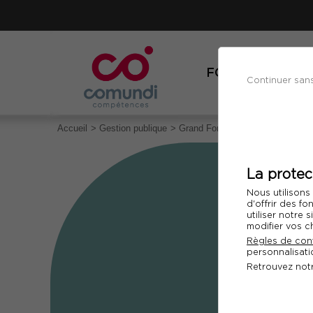
FORMATIONS
Continuer san
Accueil
Gestion publique
Grand Forum des Marchés Publi
La protec
Nous utilisons
d'offrir des fo
utiliser notre
modifier vos c
Règles de conf
personnalisatio
Retrouvez not