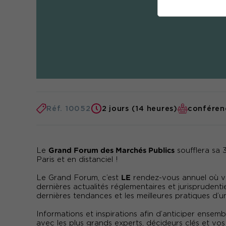
Réf. 10052
2 jours (14 heures)
conféren
Grand Forum des Marchés Publics
Le
soufflera sa
Paris et en distanciel !
LE
Le Grand Forum, c’est
rendez-vous annuel où vou
dernières actualités réglementaires et jurisprudenti
dernières tendances et les meilleures pratiques d’u
Informations et inspirations afin d’anticiper ens
avec les plus grands experts, décideurs clés et vos