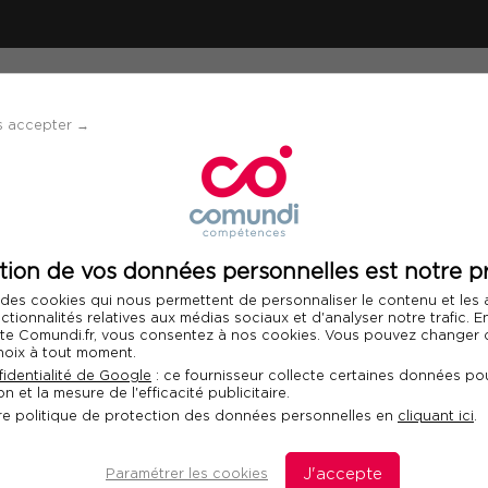
ÉVÈNEMENTS
SOLUTIONS
FINANCEMENT 
s accepter →
cs
tion de vos données personnelles est notre pr
 des cookies qui nous permettent de personnaliser le contenu et les
nctionnalités relatives aux médias sociaux et d'analyser notre trafic. 
Grand Forum des 
 site Comundi.fr, vous consentez à nos cookies. Vous pouvez changer d
hoix à tout moment.
En présentiel ou visioconfér
identialité de Google
: ce fournisseur collecte certaines données pou
n et la mesure de l'efficacité publicitaire.
re politique de protection des données personnelles en
cliquant ici
.
LUNDI 14 ET MARDI 15 DÉCEMBRE 2026
Paramétrer les cookies
J'accepte