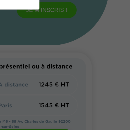
JE M'INSCRIS !
présentiel ou à distance
1245 € HT
A distance
1545 € HT
Paris
 M6 - 89 Av. Charles de Gaulle 92200
y-sur-Seine