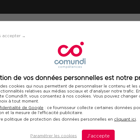
ÉVÈNEMENTS
SOLUTIONS
FINANCEMENT 
s accepter →
 jeunes générations Z & Alpha avec les neurosciences
tion de vos données personnelles est notre pr
Télécharger le programme
 des cookies qui nous permettent de personnaliser le contenu et les
nctionnalités relatives aux médias sociaux et d'analyser notre trafic. 
 site Comundi.fr, vous consentez à nos cookies. Vous pouvez changer d
hoix à tout moment.
 les jeunes
identialité de Google
: ce fournisseur collecte certaines données pou
n et la mesure de l'efficacité publicitaire.
ha avec les
Fo
re politique de protection des données personnelles en
cliquant ici
.
Com
dan
Paramétrer les cookies
J'accepte
dis