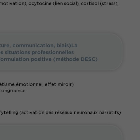
ivation), ocytocine (lien social), cortisol (stress),
sture, communication, biais)La
s situations professionnelles
reformulation positive (méthode DESC)
tisme émotionnel, effet miroir)
 congruence
ytelling (activation des réseaux neuronaux narratifs)