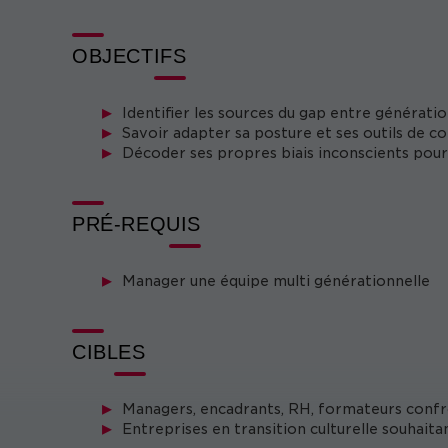
boîte à outils 
Cette formation vous propose une
avec les générations Z & Alpha, répondre à leurs at
OBJECTIFS
pédagogie,
’efficacité
de leadership vers plus de
d
Identifier les sources du gap entre générati
Savoir adapter sa posture et ses outils de 
Décoder ses propres biais inconscients pour 
PRÉ-REQUIS
Manager une équipe multi générationnelle
CIBLES
Managers, encadrants, RH, formateurs confr
Entreprises en transition culturelle souhaita