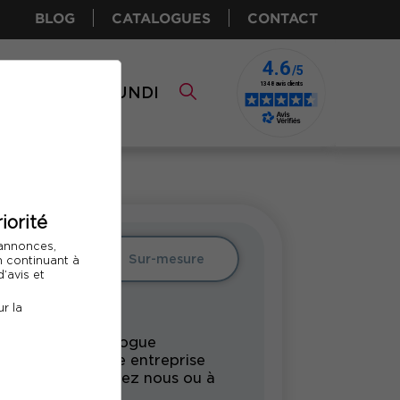
BLOG
CATALOGUES
CONTACT
I CPF
COMUNDI
iorité
 annonces,
Intra
Sur-mesure
En continuant à
’avis et
r la
rmation du catalogue
undi pour votre entreprise
s vos locaux, chez nous ou à
tance.