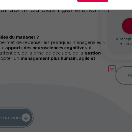
ur sortir du clash générationnel
lliées du manager ?
À récepti
permet de repenser les pratiques managériales à
en œuv
apports des neurosciences cognitives
aux
, il
gestion
ttention, de la prise de décision, de la
management plus humain, agile et
dopter un
fonctionnements
uler. C’est intégrer les
P
management
ment dans un contexte de
adapter sa posture de leader
ers concrets pour
,
collaboration, la
érations, et favoriser la
ans les découvertes neuroscientifiques
, vous
t des compétences managériales nouvelles. Vous
engagement
r l'
de vos équipes, à instaurer un
rmateurs
réalités émotionnelles et
 tenant compte des