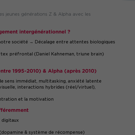
s jeunes générations Z & Alpha avec les
gement intergénérationnel ?
 notre société → Décalage entre attentes biologiques
ortex préfrontal (Daniel Kahneman, triune brain)
entre 1995-2010) & Alpha (après 2010)
e sens immédiat, multitasking, anxiété latente
suelle, interactions hybrides (réel/virtuel),
ntration et la motivation
ifféremment
 digitaux
t (dopamine & système de récompense)