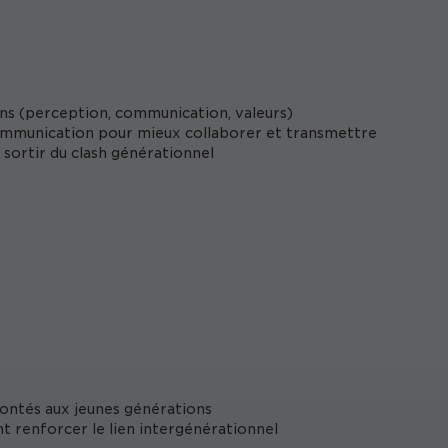
neuro-managériale
unique pour mieux interagir
tentes spécifiques et faire évoluer votre style
performance durable.
et de
ons (perception, communication, valeurs)
communication pour mieux collaborer et transmettre
sortir du clash générationnel
ontés aux jeunes générations
nt renforcer le lien intergénérationnel