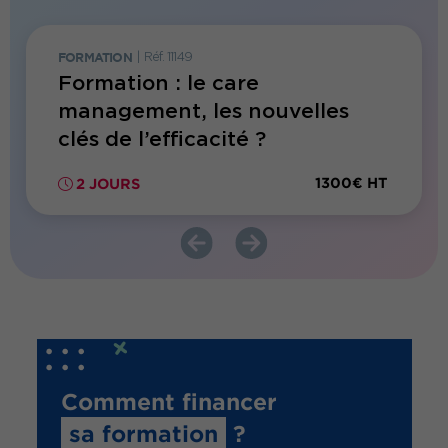
FORMATION
|
Réf. 11149
FORMATI
Formation : le care
Forma
management, les nouvelles
levie
lles
clés de l’efficacité ?
son 
300€ HT
1300€ HT
2 JOURS
1 JO
Comment financer
sa formation
?