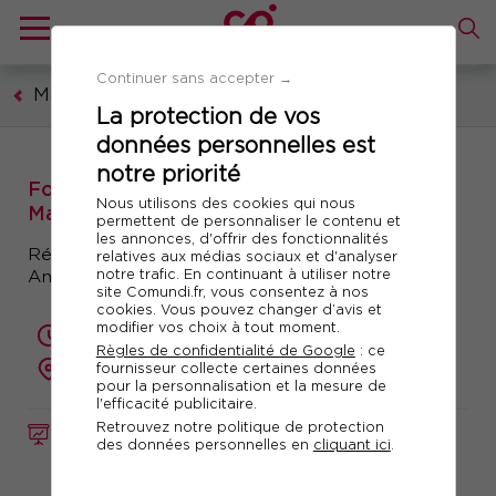
Continuer sans accepter →
Management et leadership
La protection de vos
données personnelles est
notre priorité
Formation : Co-développement pour
Nous utilisons des cookies qui nous
Managers
permettent de personnaliser le contenu et
les annonces, d'offrir des fonctionnalités
Résoudre ses problématiques managériales –
relatives aux médias sociaux et d'analyser
notre trafic. En continuant à utiliser notre
Améliorer sa posture
site Comundi.fr, vous consentez à nos
cookies. Vous pouvez changer d’avis et
modifier vos choix à tout moment.
2 jours (14 heures)
Règles de confidentialité de Google
: ce
fournisseur collecte certaines données
présentiel ou à distance
pour la personnalisation et la mesure de
l'efficacité publicitaire.
Retrouvez notre politique de protection
FORMATION
Réf. 10470
des données personnelles en
cliquant ici
.
Télécharger le programme