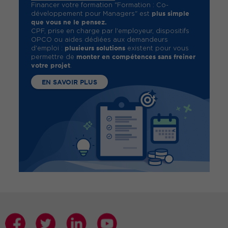
Financer votre formation "Formation : Co-
plus simple
développement pour Managers" est
que vous ne le pensez.
CPF, prise en charge par l'employeur, dispositifs
OPCO ou aides dédiées aux demandeurs
plusieurs solutions
d'emploi :
existent pour vous
monter en compétences sans freiner
permettre de
votre projet
.
EN SAVOIR PLUS