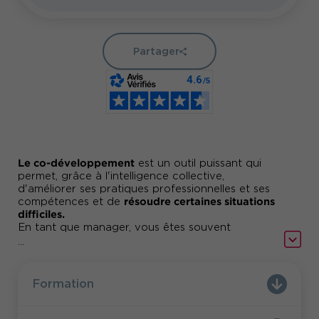
Partager
Le co-développement
est un outil puissant qui
permet, grâce à l'intelligence collective,
d'améliorer ses pratiques professionnelles et ses
résoudre certaines situations
compétences et de
difficiles.
En tant que manager, vous êtes souvent
amené(e) à vous questionner sur votre
...
positionnement professionnel
, votre capacité à
gérer vos équipes,
à faire face à certaines
situations difficiles.
Formation
De plus, vous n’avez pas souvent la possibilité
d’échanger avec vos homologues sur des