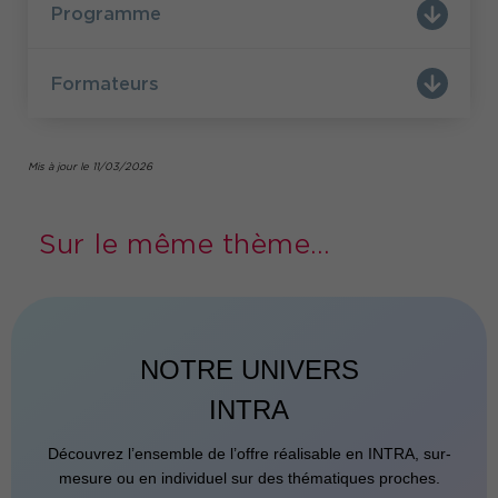
Programme
situations parfois complexes : changements,
souffrance au travail, conflits…
C’est pourquoi Comundi vous propose d’assister
nouveaux ateliers de Co-développement
à ses
Formateurs
pour managers !
Pour aller + loin découvrez l'interview de votre
Le Co-
formateur Jean-Claude Ben Ezra : «
Mis à jour le 11/03/2026
développement : les secrets d'une approche
puissante !
»
Sur le même thème...
NOTRE UNIVERS
INTRA
Découvrez l’ensemble de l’offre réalisable en INTRA, sur-
mesure ou en individuel sur des thématiques proches.