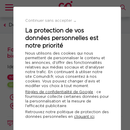
Continuer sans accepter →
Développement personnel
La protection de vos
données personnelles est
notre priorité
Formation : Ateliers connaissance de soi :
Nous utilisons des cookies qui nous
bien se connaître pour réussir
permettent de personnaliser le contenu et
les annonces, d'offrir des fonctionnalités
Identifier ses talents, développer son potentiel
relatives aux médias sociaux et d'analyser
notre trafic. En continuant à utiliser notre
site Comundi.fr, vous consentez à nos
BEST
cookies. Vous pouvez changer d’avis et
SESSION GARANTIE
modifier vos choix à tout moment.
Règles de confidentialité de Google
: ce
fournisseur collecte certaines données pour
2 jours (14 heures)
la personnalisation et la mesure de
présentiel ou à distance
l'efficacité publicitaire.
Retrouvez notre politique de protection des
données personnelles en
cliquant ici
.
FORMATION
Réf. 10368