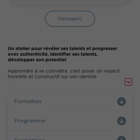
Partager
Un atelier pour révéler ses talents et progresser
avec authenticité, identifier ses talents,
développer son potentiel
Apprendre à se connaître, c’est poser un regard
honnête et constructif sur son identité
personnelle et son fonctionnement relationnel.
...
Cet atelier de connaissance de soi vous propose
cadre bienveillant et interactif pour explorer
un
votre image, vos atouts et vos zones de
Formation
progression,
à travers des outils pratiques, des
mises en situation, et des échanges guidés.
Programme
Au fil de cette formation immersive de deux
jours, vous serez amené à :
Prendre conscience de l’image que vous