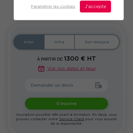
Télécharger le programme
Paramétrer les cookies
J'accepte
Inter
Intra
Sur-mesure
1300
€ HT
À PARTIR DE
Voir nos dates et lieux
Demander un devis
S'inscrire
Inscription possible 48h avant la formation. En deçà, vous
pouvez contacter notre
Service Client
pour vous assurer
de la disponibilité.