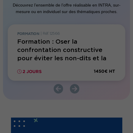
Découvrez l’ensemble de l’offre réalisable en INTRA, sur-
mesure ou en individuel sur des thématiques proches.
FORMATION
|
Réf. 12566
FORMATI
Formation : Oser la
Forma
onner
confrontation constructive
menta
pour éviter les non-dits et la
langue de bois
300€ HT
1450€ HT
2 JOURS
2 JO