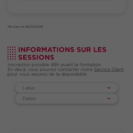
levier puissant de
même, cet atelier constitue un
développement personnel et professionnel, pour
gagner en conscience de soi, en assertivité et en
intelligence émotionnelle.
Mis à jour le 06/03/2026
Pour aller plus loin,
découvrez l’interview de
votre formateur Steve Krembel
INFORMATIONS SUR LES
SESSIONS
Inscription possible 48h avant la formation.
En deçà, vous pouvez contacter notre
Service Client
pour vous assurez de la disponibilité.
Lieux
Dates